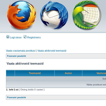
Logi sisse
Registreeru
Vaata vastamata postitusi
|
Vaata aktiivseid teemasid
Foorumi pealeht
Vaata aktiivseid teemasid
Teemasid
Autor
Vastus
Sob
Näita postitusi ee
1
. leht
1
-st
[ Otsing leidis 0 vastet ]
Foorumi pealeht