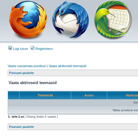
Logi sisse
Registreeru
Vaata vastamata postitusi
|
Vaata aktiivseid teemasid
Foorumi pealeht
Vaata aktiivseid teemasid
Teemasid
Autor
Vastus
Sob
Näita postitusi ee
1
. leht
1
-st
[ Otsing leidis 0 vastet ]
Foorumi pealeht