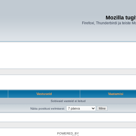
Mozilla tug
Firefoxi, Thunderbirdi ja teiste M
Vastuseid
Vaatamisi
Sobivaid vasteid ei leitud
Näita postitusi eelmisest:
POWERED_BY