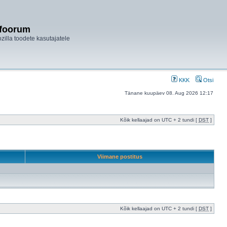
ifoorum
ozilla toodete kasutajatele
KKK
Otsi
Tänane kuupäev 08. Aug 2026 12:17
Kõik kellaajad on UTC + 2 tundi [
DST
]
Viimane postitus
Kõik kellaajad on UTC + 2 tundi [
DST
]