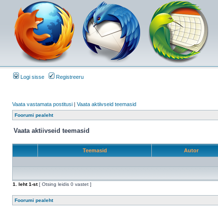
Logi sisse
Registreeru
Vaata vastamata postitusi
|
Vaata aktiivseid teemasid
Foorumi pealeht
Vaata aktiivseid teemasid
Teemasid
Autor
1
. leht
1
-st
[ Otsing leidis 0 vastet ]
Foorumi pealeht