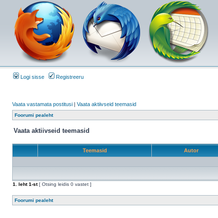
Logi sisse
Registreeru
Vaata vastamata postitusi
|
Vaata aktiivseid teemasid
Foorumi pealeht
Vaata aktiivseid teemasid
Teemasid
Autor
1
. leht
1
-st
[ Otsing leidis 0 vastet ]
Foorumi pealeht