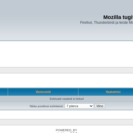
Mozilla tug
Firefoxi, Thunderbirdi ja teiste M
Vastuseid
Vaatamisi
Sobivaid vasteid ei leitud
Näita postitusi eelmisest:
POWERED_BY