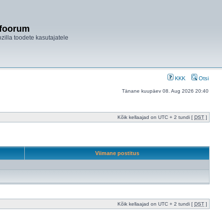
ifoorum
ozilla toodete kasutajatele
KKK
Otsi
Tänane kuupäev 08. Aug 2026 20:40
Kõik kellaajad on UTC + 2 tundi [
DST
]
Viimane postitus
Kõik kellaajad on UTC + 2 tundi [
DST
]