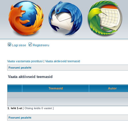
Logi sisse
Registreeru
Vaata vastamata postitusi
|
Vaata aktiivseid teemasid
Foorumi pealeht
Vaata aktiivseid teemasid
Teemasid
Autor
1
. leht
1
-st
[ Otsing leidis 0 vastet ]
Foorumi pealeht