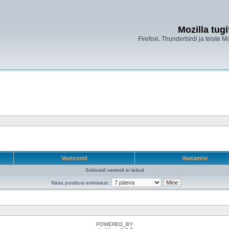
Mozilla tug
Firefoxi, Thunderbirdi ja teiste M
Vastuseid
Vaatamisi
Sobivaid vasteid ei leitud
Näita postitusi eelmisest:
POWERED_BY