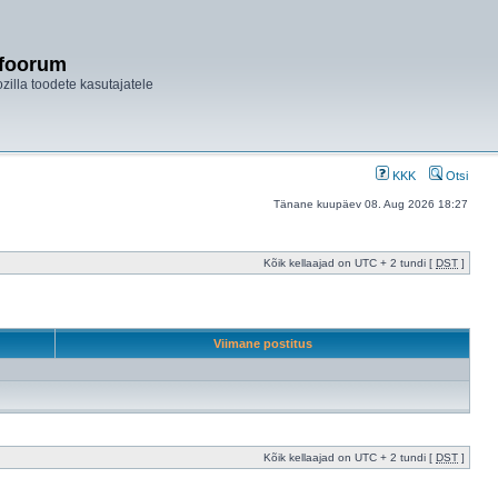
ifoorum
ozilla toodete kasutajatele
KKK
Otsi
Tänane kuupäev 08. Aug 2026 18:27
Kõik kellaajad on UTC + 2 tundi [
DST
]
Viimane postitus
Kõik kellaajad on UTC + 2 tundi [
DST
]