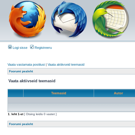
Logi sisse
Registreeru
Vaata vastamata postitusi
|
Vaata aktiivseid teemasid
Foorumi pealeht
Vaata aktiivseid teemasid
Teemasid
Autor
1
. leht
1
-st
[ Otsing leidis 0 vastet ]
Foorumi pealeht