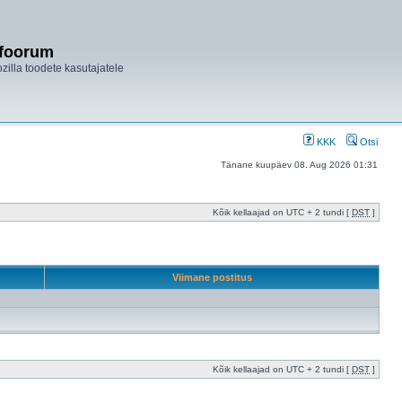
ifoorum
ozilla toodete kasutajatele
KKK
Otsi
Tänane kuupäev 08. Aug 2026 01:31
Kõik kellaajad on UTC + 2 tundi [
DST
]
Viimane postitus
Kõik kellaajad on UTC + 2 tundi [
DST
]