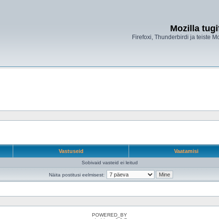
Mozilla tug
Firefoxi, Thunderbirdi ja teiste M
Vastuseid
Vaatamisi
Sobivaid vasteid ei leitud
Näita postitusi eelmisest:
POWERED_BY