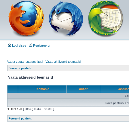
Logi sisse
Registreeru
Vaata vastamata postitusi
|
Vaata aktiivseid teemasid
Foorumi pealeht
Vaata aktiivseid teemasid
Teemasid
Autor
Vastus
Sob
Näita postitusi ee
1
. leht
1
-st
[ Otsing leidis 0 vastet ]
Foorumi pealeht