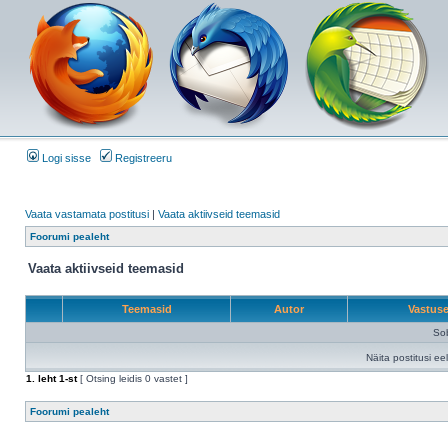
Logi sisse
Registreeru
Vaata vastamata postitusi
|
Vaata aktiivseid teemasid
Foorumi pealeht
Vaata aktiivseid teemasid
Teemasid
Autor
Vastus
Sob
Näita postitusi ee
1
. leht
1
-st
[ Otsing leidis 0 vastet ]
Foorumi pealeht