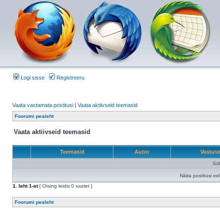
Logi sisse
Registreeru
Vaata vastamata postitusi
|
Vaata aktiivseid teemasid
Foorumi pealeht
Vaata aktiivseid teemasid
Teemasid
Autor
Vastus
Sob
Näita postitusi ee
1
. leht
1
-st
[ Otsing leidis 0 vastet ]
Foorumi pealeht