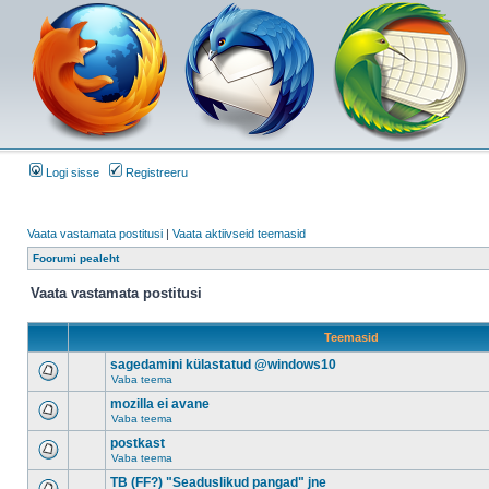
Logi sisse
Registreeru
Vaata vastamata postitusi
|
Vaata aktiivseid teemasid
Foorumi pealeht
Vaata vastamata postitusi
Teemasid
sagedamini külastatud @windows10
Vaba teema
mozilla ei avane
Vaba teema
postkast
Vaba teema
TB (FF?) "Seaduslikud pangad" jne