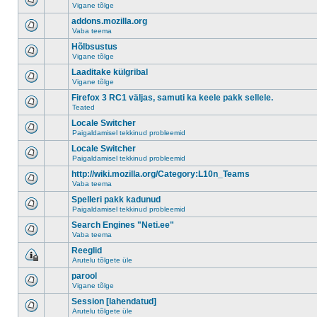
Vigane tõlge
addons.mozilla.org
Vaba teema
Hõlbsustus
Vigane tõlge
Laaditake külgribal
Vigane tõlge
Firefox 3 RC1 väljas, samuti ka keele pakk sellele.
Teated
Locale Switcher
Paigaldamisel tekkinud probleemid
Locale Switcher
Paigaldamisel tekkinud probleemid
http://wiki.mozilla.org/Category:L10n_Teams
Vaba teema
Spelleri pakk kadunud
Paigaldamisel tekkinud probleemid
Search Engines "Neti.ee"
Vaba teema
Reeglid
Arutelu tõlgete üle
parool
Vigane tõlge
Session [lahendatud]
Arutelu tõlgete üle