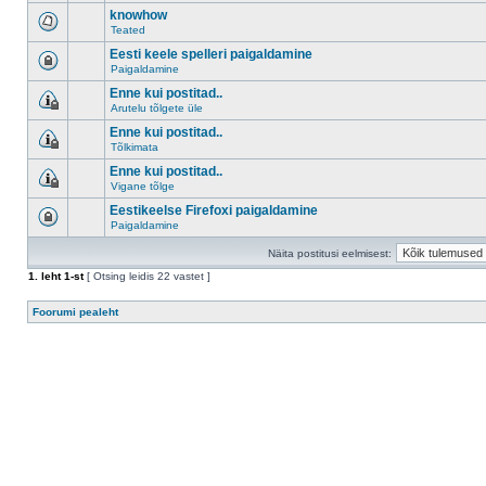
knowhow
Teated
Eesti keele spelleri paigaldamine
Paigaldamine
Enne kui postitad..
Arutelu tõlgete üle
Enne kui postitad..
Tõlkimata
Enne kui postitad..
Vigane tõlge
Eestikeelse Firefoxi paigaldamine
Paigaldamine
Näita postitusi eelmisest:
1
. leht
1
-st
[ Otsing leidis 22 vastet ]
Foorumi pealeht