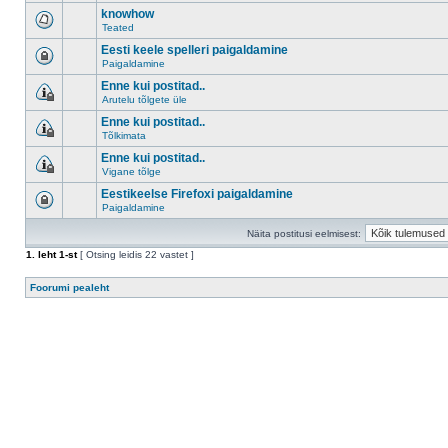
knowhow
Teated
Eesti keele spelleri paigaldamine
Paigaldamine
Enne kui postitad..
Arutelu tõlgete üle
Enne kui postitad..
Tõlkimata
Enne kui postitad..
Vigane tõlge
Eestikeelse Firefoxi paigaldamine
Paigaldamine
Näita postitusi eelmisest:
1
. leht
1
-st
[ Otsing leidis 22 vastet ]
Foorumi pealeht