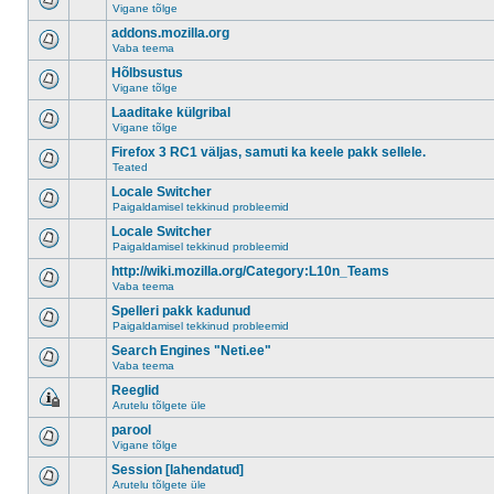
Vigane tõlge
addons.mozilla.org
Vaba teema
Hõlbsustus
Vigane tõlge
Laaditake külgribal
Vigane tõlge
Firefox 3 RC1 väljas, samuti ka keele pakk sellele.
Teated
Locale Switcher
Paigaldamisel tekkinud probleemid
Locale Switcher
Paigaldamisel tekkinud probleemid
http://wiki.mozilla.org/Category:L10n_Teams
Vaba teema
Spelleri pakk kadunud
Paigaldamisel tekkinud probleemid
Search Engines "Neti.ee"
Vaba teema
Reeglid
Arutelu tõlgete üle
parool
Vigane tõlge
Session [lahendatud]
Arutelu tõlgete üle