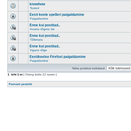
knowhow
Teated
Eesti keele spelleri paigaldamine
Paigaldamine
Enne kui postitad..
Arutelu tõlgete üle
Enne kui postitad..
Tõlkimata
Enne kui postitad..
Vigane tõlge
Eestikeelse Firefoxi paigaldamine
Paigaldamine
Näita postitusi eelmisest:
1
. leht
1
-st
[ Otsing leidis 22 vastet ]
Foorumi pealeht