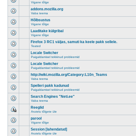
Vigane tõlge
addons.mozilla.org
Vaba teema
Hõlbsustus
Vigane tõlge
Laaditake külgribal
Vigane tõlge
Firefox 3 RC1 väljas, samuti ka keele pakk sellele.
Teated
Locale Switcher
Paigaldamisel tekkinud probleemid
Locale Switcher
Paigaldamisel tekkinud probleemid
http://wiki.mozilla.org/Category:L10n_Teams
Vaba teema
Spelleri pakk kadunud
Paigaldamisel tekkinud probleemid
Search Engines "Neti.ee"
Vaba teema
Reeglid
Arutelu tõlgete üle
parool
Vigane tõlge
Session [lahendatud]
Arutelu tõlgete üle