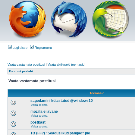
Logi sisse
Registreeru
Vaata vastamata postitusi
|
Vaata aktiivseid teemasid
Foorumi pealeht
Vaata vastamata postitusi
Teemasid
sagedamini külastatud @windows10
Vaba teema
mozilla ei avane
Vaba teema
postkast
Vaba teema
TB (FF?) "Seaduslikud pangad" jne