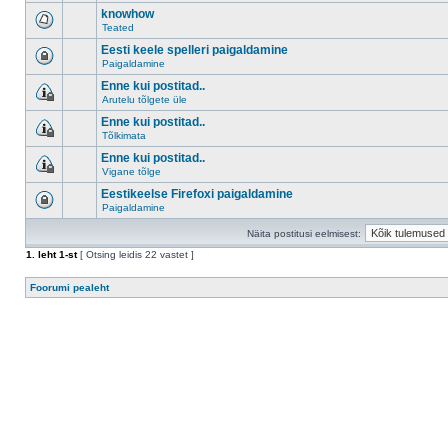
knowhow
Teated
Eesti keele spelleri paigaldamine
Paigaldamine
Enne kui postitad..
Arutelu tõlgete üle
Enne kui postitad..
Tõlkimata
Enne kui postitad..
Vigane tõlge
Eestikeelse Firefoxi paigaldamine
Paigaldamine
Näita postitusi eelmisest:
1
. leht
1
-st
[ Otsing leidis 22 vastet ]
Foorumi pealeht