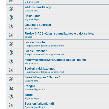
Vigane tõlge
addons.mozilla.org
Vaba teema
Hõlbsustus
Vigane tõlge
Laaditake külgribal
Vigane tõlge
Firefox 3 RC1 väljas, samuti ka keele pakk sellele.
Teated
Locale Switcher
Paigaldamisel tekkinud probleemid
Locale Switcher
Paigaldamisel tekkinud probleemid
http://wiki.mozilla.org/Category:L10n_Teams
Vaba teema
Spelleri pakk kadunud
Paigaldamisel tekkinud probleemid
Search Engines "Neti.ee"
Vaba teema
Reeglid
Arutelu tõlgete üle
parool
Vigane tõlge
Session [lahendatud]
Arutelu tõlgete üle