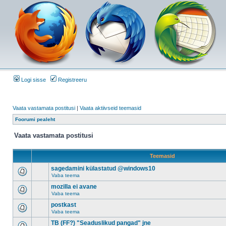
Logi sisse
Registreeru
Vaata vastamata postitusi
|
Vaata aktiivseid teemasid
Foorumi pealeht
Vaata vastamata postitusi
Teemasid
sagedamini külastatud @windows10
Vaba teema
mozilla ei avane
Vaba teema
postkast
Vaba teema
TB (FF?) "Seaduslikud pangad" jne