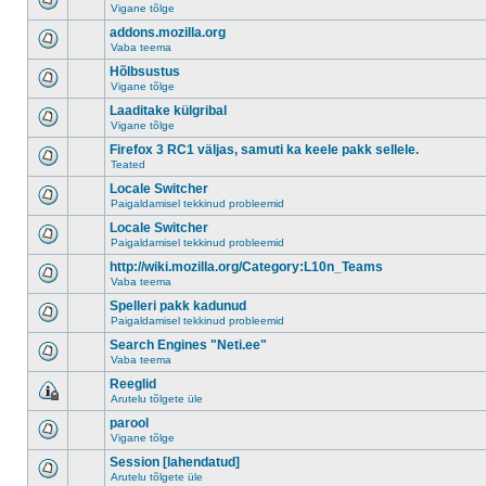
Vigane tõlge
addons.mozilla.org
Vaba teema
Hõlbsustus
Vigane tõlge
Laaditake külgribal
Vigane tõlge
Firefox 3 RC1 väljas, samuti ka keele pakk sellele.
Teated
Locale Switcher
Paigaldamisel tekkinud probleemid
Locale Switcher
Paigaldamisel tekkinud probleemid
http://wiki.mozilla.org/Category:L10n_Teams
Vaba teema
Spelleri pakk kadunud
Paigaldamisel tekkinud probleemid
Search Engines "Neti.ee"
Vaba teema
Reeglid
Arutelu tõlgete üle
parool
Vigane tõlge
Session [lahendatud]
Arutelu tõlgete üle