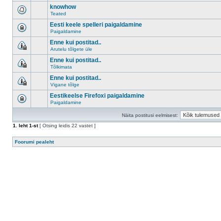
knowhow
Teated
Eesti keele spelleri paigaldamine
Paigaldamine
Enne kui postitad..
Arutelu tõlgete üle
Enne kui postitad..
Tõlkimata
Enne kui postitad..
Vigane tõlge
Eestikeelse Firefoxi paigaldamine
Paigaldamine
Näita postitusi eelmisest:
1
. leht
1
-st
[ Otsing leidis 22 vastet ]
Foorumi pealeht