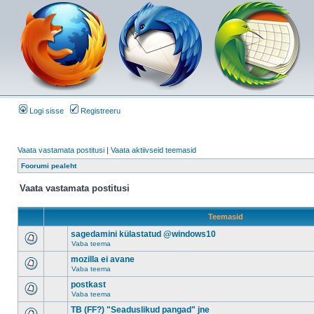
Logi sisse
Registreeru
Vaata vastamata postitusi
|
Vaata aktiivseid teemasid
Foorumi pealeht
Vaata vastamata postitusi
Teemasid
sagedamini külastatud @windows10
Vaba teema
mozilla ei avane
Vaba teema
postkast
Vaba teema
TB (FF?) "Seaduslikud pangad" jne