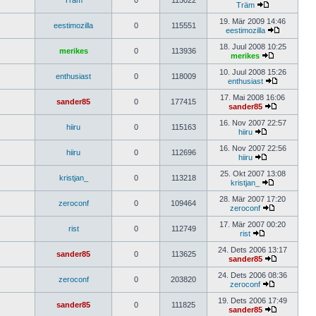
Träm
0
115022
Träm
19. Mär 2009 14:46
eestimozilla
0
115551
eestimozilla
18. Juul 2008 10:25
merikes
0
113936
merikes
10. Juul 2008 15:26
enthusiast
0
118009
enthusiast
17. Mai 2008 16:06
sander85
0
177415
sander85
16. Nov 2007 22:57
hiiru
0
115163
hiiru
16. Nov 2007 22:56
hiiru
0
112696
hiiru
25. Okt 2007 13:08
kristjan_
0
113218
kristjan_
28. Mär 2007 17:20
zeroconf
0
109464
zeroconf
17. Mär 2007 00:20
rist
0
112749
rist
24. Dets 2006 13:17
sander85
0
113625
sander85
24. Dets 2006 08:36
zeroconf
0
203820
zeroconf
19. Dets 2006 17:49
sander85
0
111825
sander85