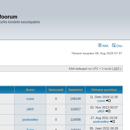
ifoorum
ozilla toodete kasutajatele
KKK
Otsi
Tänane kuupäev 06. Aug 2026 07:37
Kõik kellaajad on UTC + 2 tundi [
DST
]
Autor
Vastuseid
Vaatamisi
Viimane postitus
11. Dets 2019 11:30
suwa
0
148149
suwa
02. Nov 2013 00:07
ylli16
0
115827
ylli16
27. Aug 2011 19:29
poolveeline
0
114098
poolveeline
06. Jaan 2011 06:26