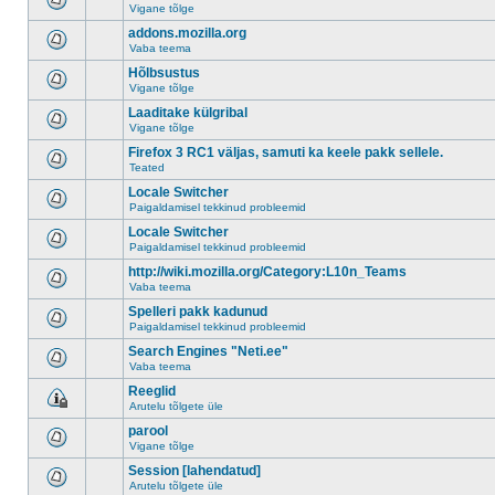
Vigane tõlge
addons.mozilla.org
Vaba teema
Hõlbsustus
Vigane tõlge
Laaditake külgribal
Vigane tõlge
Firefox 3 RC1 väljas, samuti ka keele pakk sellele.
Teated
Locale Switcher
Paigaldamisel tekkinud probleemid
Locale Switcher
Paigaldamisel tekkinud probleemid
http://wiki.mozilla.org/Category:L10n_Teams
Vaba teema
Spelleri pakk kadunud
Paigaldamisel tekkinud probleemid
Search Engines "Neti.ee"
Vaba teema
Reeglid
Arutelu tõlgete üle
parool
Vigane tõlge
Session [lahendatud]
Arutelu tõlgete üle