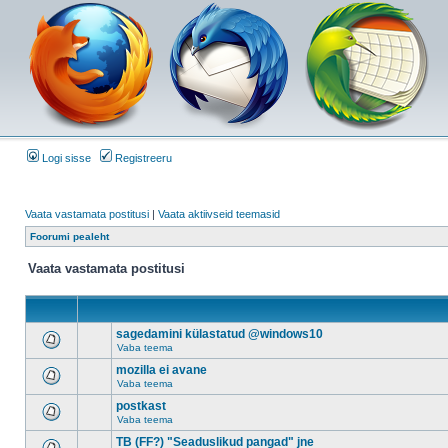
Logi sisse
Registreeru
Vaata vastamata postitusi
|
Vaata aktiivseid teemasid
Foorumi pealeht
Vaata vastamata postitusi
sagedamini külastatud @windows10
Vaba teema
mozilla ei avane
Vaba teema
postkast
Vaba teema
TB (FF?) "Seaduslikud pangad" jne