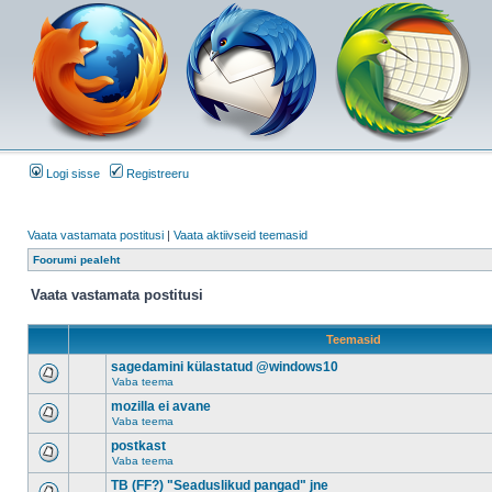
Logi sisse
Registreeru
Vaata vastamata postitusi
|
Vaata aktiivseid teemasid
Foorumi pealeht
Vaata vastamata postitusi
Teemasid
sagedamini külastatud @windows10
Vaba teema
mozilla ei avane
Vaba teema
postkast
Vaba teema
TB (FF?) "Seaduslikud pangad" jne