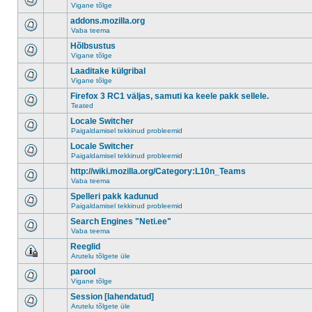
Vigane tõlge
addons.mozilla.org
Vaba teema
Hõlbsustus
Vigane tõlge
Laaditake külgribal
Vigane tõlge
Firefox 3 RC1 väljas, samuti ka keele pakk sellele.
Teated
Locale Switcher
Paigaldamisel tekkinud probleemid
Locale Switcher
Paigaldamisel tekkinud probleemid
http://wiki.mozilla.org/Category:L10n_Teams
Vaba teema
Spelleri pakk kadunud
Paigaldamisel tekkinud probleemid
Search Engines "Neti.ee"
Vaba teema
Reeglid
Arutelu tõlgete üle
parool
Vigane tõlge
Session [lahendatud]
Arutelu tõlgete üle