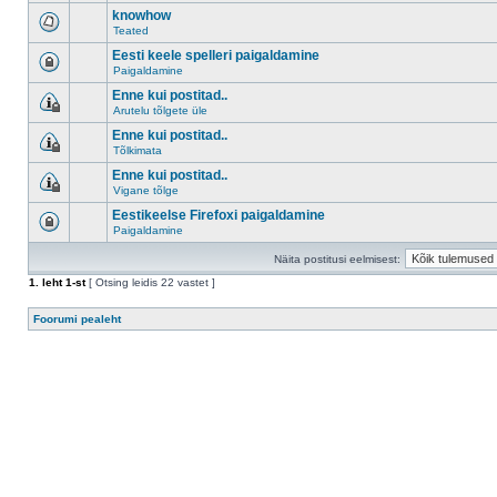
knowhow
Teated
Eesti keele spelleri paigaldamine
Paigaldamine
Enne kui postitad..
Arutelu tõlgete üle
Enne kui postitad..
Tõlkimata
Enne kui postitad..
Vigane tõlge
Eestikeelse Firefoxi paigaldamine
Paigaldamine
Näita postitusi eelmisest:
1
. leht
1
-st
[ Otsing leidis 22 vastet ]
Foorumi pealeht