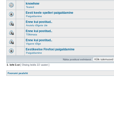
knowhow
Teated
Eesti keele spelleri paigaldamine
Paigaldamine
Enne kui postitad..
Arutelu tõlgete üle
Enne kui postitad..
Tõlkimata
Enne kui postitad..
Vigane tõlge
Eestikeelse Firefoxi paigaldamine
Paigaldamine
Näita postitusi eelmisest:
1
. leht
1
-st
[ Otsing leidis 22 vastet ]
Foorumi pealeht