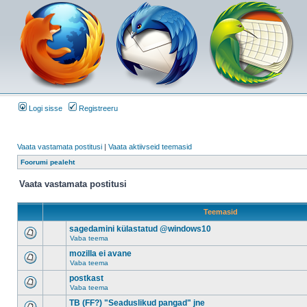
Logi sisse
Registreeru
Vaata vastamata postitusi
|
Vaata aktiivseid teemasid
Foorumi pealeht
Vaata vastamata postitusi
Teemasid
sagedamini külastatud @windows10
Vaba teema
mozilla ei avane
Vaba teema
postkast
Vaba teema
TB (FF?) "Seaduslikud pangad" jne