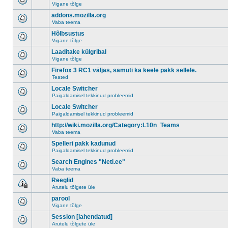
Vigane tõlge
addons.mozilla.org
Vaba teema
Hõlbsustus
Vigane tõlge
Laaditake külgribal
Vigane tõlge
Firefox 3 RC1 väljas, samuti ka keele pakk sellele.
Teated
Locale Switcher
Paigaldamisel tekkinud probleemid
Locale Switcher
Paigaldamisel tekkinud probleemid
http://wiki.mozilla.org/Category:L10n_Teams
Vaba teema
Spelleri pakk kadunud
Paigaldamisel tekkinud probleemid
Search Engines "Neti.ee"
Vaba teema
Reeglid
Arutelu tõlgete üle
parool
Vigane tõlge
Session [lahendatud]
Arutelu tõlgete üle