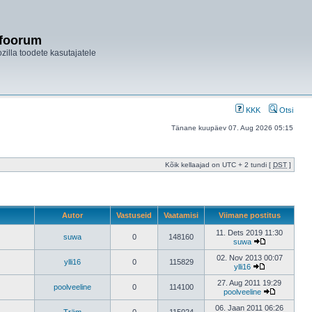
ifoorum
ozilla toodete kasutajatele
KKK
Otsi
Tänane kuupäev 07. Aug 2026 05:15
Kõik kellaajad on UTC + 2 tundi [
DST
]
Autor
Vastuseid
Vaatamisi
Viimane postitus
11. Dets 2019 11:30
suwa
0
148160
suwa
02. Nov 2013 00:07
ylli16
0
115829
ylli16
27. Aug 2011 19:29
poolveeline
0
114100
poolveeline
06. Jaan 2011 06:26