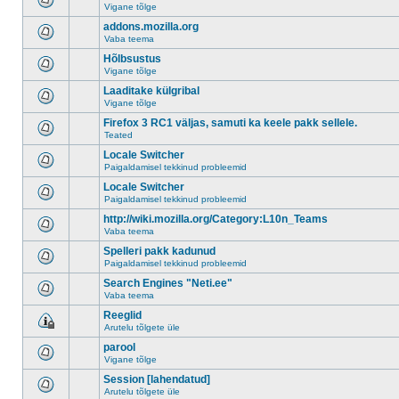
Vigane tõlge
addons.mozilla.org
Vaba teema
Hõlbsustus
Vigane tõlge
Laaditake külgribal
Vigane tõlge
Firefox 3 RC1 väljas, samuti ka keele pakk sellele.
Teated
Locale Switcher
Paigaldamisel tekkinud probleemid
Locale Switcher
Paigaldamisel tekkinud probleemid
http://wiki.mozilla.org/Category:L10n_Teams
Vaba teema
Spelleri pakk kadunud
Paigaldamisel tekkinud probleemid
Search Engines "Neti.ee"
Vaba teema
Reeglid
Arutelu tõlgete üle
parool
Vigane tõlge
Session [lahendatud]
Arutelu tõlgete üle