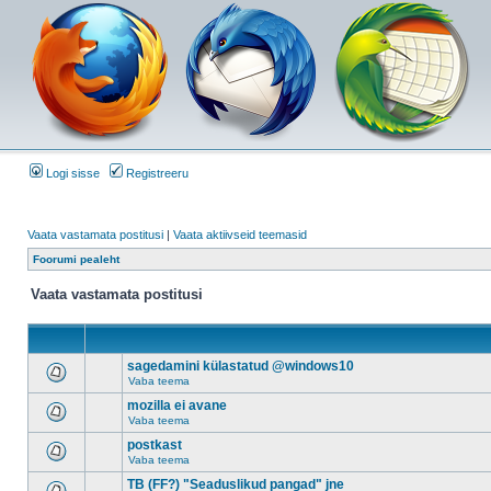
Logi sisse
Registreeru
Vaata vastamata postitusi
|
Vaata aktiivseid teemasid
Foorumi pealeht
Vaata vastamata postitusi
sagedamini külastatud @windows10
Vaba teema
mozilla ei avane
Vaba teema
postkast
Vaba teema
TB (FF?) "Seaduslikud pangad" jne