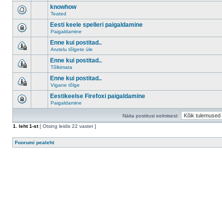
knowhow
Teated
Eesti keele spelleri paigaldamine
Paigaldamine
Enne kui postitad..
Arutelu tõlgete üle
Enne kui postitad..
Tõlkimata
Enne kui postitad..
Vigane tõlge
Eestikeelse Firefoxi paigaldamine
Paigaldamine
Näita postitusi eelmisest:
1
. leht
1
-st
[ Otsing leidis 22 vastet ]
Foorumi pealeht