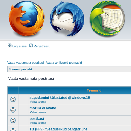
Logi sisse
Registreeru
Vaata vastamata postitusi
|
Vaata aktiivseid teemasid
Foorumi pealeht
Vaata vastamata postitusi
Teemasid
sagedamini külastatud @windows10
Vaba teema
mozilla ei avane
Vaba teema
postkast
Vaba teema
TB (FF?) "Seaduslikud pangad" jne