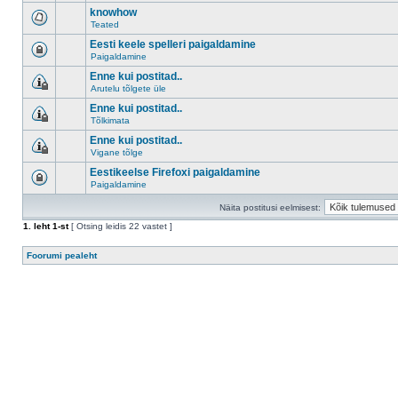
knowhow
Teated
Eesti keele spelleri paigaldamine
Paigaldamine
Enne kui postitad..
Arutelu tõlgete üle
Enne kui postitad..
Tõlkimata
Enne kui postitad..
Vigane tõlge
Eestikeelse Firefoxi paigaldamine
Paigaldamine
Näita postitusi eelmisest:
1
. leht
1
-st
[ Otsing leidis 22 vastet ]
Foorumi pealeht