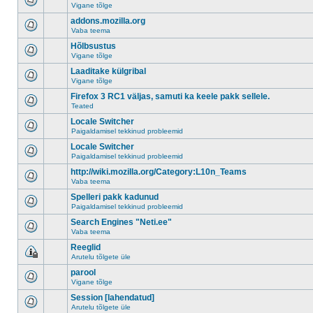
Vigane tõlge
addons.mozilla.org
Vaba teema
Hõlbsustus
Vigane tõlge
Laaditake külgribal
Vigane tõlge
Firefox 3 RC1 väljas, samuti ka keele pakk sellele.
Teated
Locale Switcher
Paigaldamisel tekkinud probleemid
Locale Switcher
Paigaldamisel tekkinud probleemid
http://wiki.mozilla.org/Category:L10n_Teams
Vaba teema
Spelleri pakk kadunud
Paigaldamisel tekkinud probleemid
Search Engines "Neti.ee"
Vaba teema
Reeglid
Arutelu tõlgete üle
parool
Vigane tõlge
Session [lahendatud]
Arutelu tõlgete üle