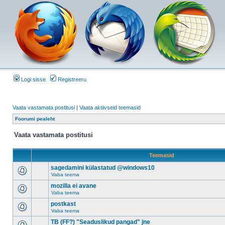
Logi sisse
Registreeru
Vaata vastamata postitusi
|
Vaata aktiivseid teemasid
Foorumi pealeht
Vaata vastamata postitusi
Teemasid
sagedamini külastatud @windows10
Vaba teema
mozilla ei avane
Vaba teema
postkast
Vaba teema
TB (FF?) "Seaduslikud pangad" jne