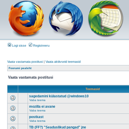
Logi sisse
Registreeru
Vaata vastamata postitusi
|
Vaata aktiivseid teemasid
Foorumi pealeht
Vaata vastamata postitusi
Teemasid
sagedamini külastatud @windows10
Vaba teema
mozilla ei avane
Vaba teema
postkast
Vaba teema
TB (FF?) "Seaduslikud pangad" jne