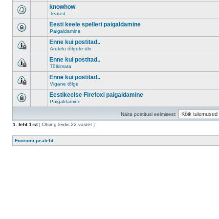
knowhow
Teated
Eesti keele spelleri paigaldamine
Paigaldamine
Enne kui postitad..
Arutelu tõlgete üle
Enne kui postitad..
Tõlkimata
Enne kui postitad..
Vigane tõlge
Eestikeelse Firefoxi paigaldamine
Paigaldamine
Näita postitusi eelmisest:
1
. leht
1
-st
[ Otsing leidis 22 vastet ]
Foorumi pealeht