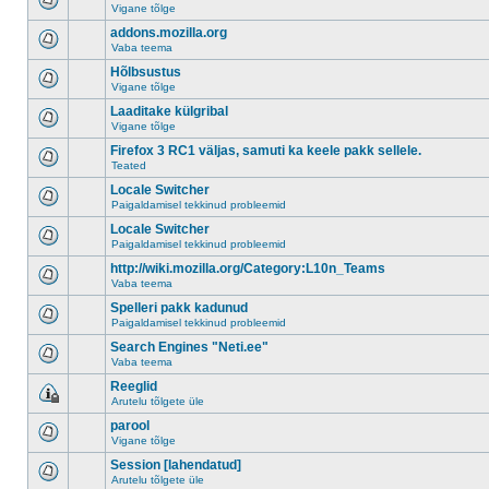
Vigane tõlge
addons.mozilla.org
Vaba teema
Hõlbsustus
Vigane tõlge
Laaditake külgribal
Vigane tõlge
Firefox 3 RC1 väljas, samuti ka keele pakk sellele.
Teated
Locale Switcher
Paigaldamisel tekkinud probleemid
Locale Switcher
Paigaldamisel tekkinud probleemid
http://wiki.mozilla.org/Category:L10n_Teams
Vaba teema
Spelleri pakk kadunud
Paigaldamisel tekkinud probleemid
Search Engines "Neti.ee"
Vaba teema
Reeglid
Arutelu tõlgete üle
parool
Vigane tõlge
Session [lahendatud]
Arutelu tõlgete üle