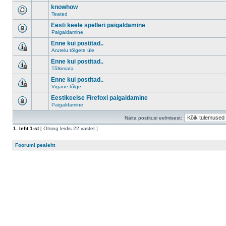
knowhow
Teated
Eesti keele spelleri paigaldamine
Paigaldamine
Enne kui postitad..
Arutelu tõlgete üle
Enne kui postitad..
Tõlkimata
Enne kui postitad..
Vigane tõlge
Eestikeelse Firefoxi paigaldamine
Paigaldamine
Näita postitusi eelmisest:
1
. leht
1
-st
[ Otsing leidis 22 vastet ]
Foorumi pealeht