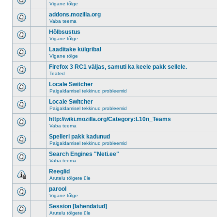
Vigane tõlge
addons.mozilla.org
Vaba teema
Hõlbsustus
Vigane tõlge
Laaditake külgribal
Vigane tõlge
Firefox 3 RC1 väljas, samuti ka keele pakk sellele.
Teated
Locale Switcher
Paigaldamisel tekkinud probleemid
Locale Switcher
Paigaldamisel tekkinud probleemid
http://wiki.mozilla.org/Category:L10n_Teams
Vaba teema
Spelleri pakk kadunud
Paigaldamisel tekkinud probleemid
Search Engines "Neti.ee"
Vaba teema
Reeglid
Arutelu tõlgete üle
parool
Vigane tõlge
Session [lahendatud]
Arutelu tõlgete üle