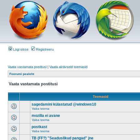
Logi sisse
Registreeru
Vaata vastamata postitusi
|
Vaata aktiivseid teemasid
Foorumi pealeht
Vaata vastamata postitusi
Teemasid
sagedamini külastatud @windows10
Vaba teema
mozilla ei avane
Vaba teema
postkast
Vaba teema
TB (FF?) "Seaduslikud pangad" jne