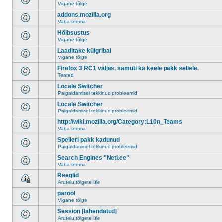
Vigane tõlge
addons.mozilla.org
Vaba teema
Hõlbsustus
Vigane tõlge
Laaditake külgribal
Vigane tõlge
Firefox 3 RC1 väljas, samuti ka keele pakk sellele.
Teated
Locale Switcher
Paigaldamisel tekkinud probleemid
Locale Switcher
Paigaldamisel tekkinud probleemid
http://wiki.mozilla.org/Category:L10n_Teams
Vaba teema
Spelleri pakk kadunud
Paigaldamisel tekkinud probleemid
Search Engines "Neti.ee"
Vaba teema
Reeglid
Arutelu tõlgete üle
parool
Vigane tõlge
Session [lahendatud]
Arutelu tõlgete üle