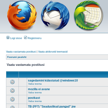
Logi sisse
Registreeru
Vaata vastamata postitusi
|
Vaata aktiivseid teemasid
Foorumi pealeht
Vaata vastamata postitusi
sagedamini külastatud @windows10
Vaba teema
mozilla ei avane
Vaba teema
postkast
Vaba teema
TB (FF?) "Seaduslikud pangad" jne