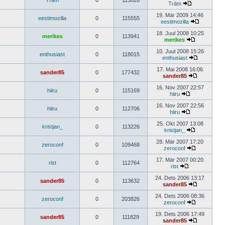
Träm
0
115026
Träm
19. Mär 2009 14:46
eestimozilla
0
115555
eestimozilla
18. Juul 2008 10:25
merikes
0
113941
merikes
10. Juul 2008 15:26
enthusiast
0
118015
enthusiast
17. Mai 2008 16:06
sander85
0
177432
sander85
16. Nov 2007 22:57
hiiru
0
115169
hiiru
16. Nov 2007 22:56
hiiru
0
112706
hiiru
25. Okt 2007 13:08
kristjan_
0
113226
kristjan_
28. Mär 2007 17:20
zeroconf
0
109468
zeroconf
17. Mär 2007 00:20
rist
0
112764
rist
24. Dets 2006 13:17
sander85
0
113632
sander85
24. Dets 2006 08:36
zeroconf
0
203826
zeroconf
19. Dets 2006 17:49
sander85
0
111829
sander85