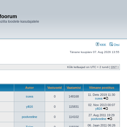
ifoorum
ozilla toodete kasutajatele
KKK
Otsi
Tänane kuupäev 07. Aug 2026 13:55
Kõik kellaajad on UTC + 2 tundi [
DST
]
Autor
Vastuseid
Vaatamisi
Viimane postitus
11. Dets 2019 11:30
suwa
0
148168
suwa
02. Nov 2013 00:07
ylli16
0
115831
ylli16
27. Aug 2011 19:29
poolveeline
0
114102
poolveeline
06. Jaan 2011 06:26