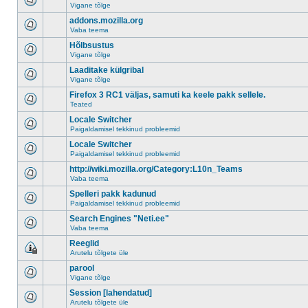
Vigane tõlge
addons.mozilla.org
Vaba teema
Hõlbsustus
Vigane tõlge
Laaditake külgribal
Vigane tõlge
Firefox 3 RC1 väljas, samuti ka keele pakk sellele.
Teated
Locale Switcher
Paigaldamisel tekkinud probleemid
Locale Switcher
Paigaldamisel tekkinud probleemid
http://wiki.mozilla.org/Category:L10n_Teams
Vaba teema
Spelleri pakk kadunud
Paigaldamisel tekkinud probleemid
Search Engines "Neti.ee"
Vaba teema
Reeglid
Arutelu tõlgete üle
parool
Vigane tõlge
Session [lahendatud]
Arutelu tõlgete üle