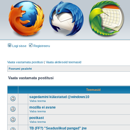
Logi sisse
Registreeru
Vaata vastamata postitusi
|
Vaata aktiivseid teemasid
Foorumi pealeht
Vaata vastamata postitusi
Teemasid
sagedamini külastatud @windows10
Vaba teema
mozilla ei avane
Vaba teema
postkast
Vaba teema
TB (FF?) "Seaduslikud pangad" jne