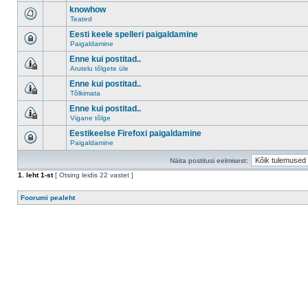
knowhow
Teated
Eesti keele spelleri paigaldamine
Paigaldamine
Enne kui postitad..
Arutelu tõlgete üle
Enne kui postitad..
Tõlkimata
Enne kui postitad..
Vigane tõlge
Eestikeelse Firefoxi paigaldamine
Paigaldamine
Näita postitusi eelmisest:
1
. leht
1
-st
[ Otsing leidis 22 vastet ]
Foorumi pealeht