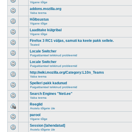
Vigane tõlge
addons.mozilla.org
Vaba teema
Hõlbsustus
Vigane tõlge
Laaditake külgribal
Vigane tõlge
Firefox 3 RC1 väljas, samuti ka keele pakk sellele.
Teated
Locale Switcher
Paigaldamisel tekkinud probleemid
Locale Switcher
Paigaldamisel tekkinud probleemid
http://wiki.mozilla.org/Category:L10n_Teams
Vaba teema
Spelleri pakk kadunud
Paigaldamisel tekkinud probleemid
Search Engines "Neti.ee"
Vaba teema
Reeglid
Arutelu tõlgete üle
parool
Vigane tõlge
Session [lahendatud]
Arutelu tõlgete üle