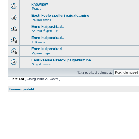
knowhow
Teated
Eesti keele spelleri paigaldamine
Paigaldamine
Enne kui postitad..
Arutelu tõlgete üle
Enne kui postitad..
Tõlkimata
Enne kui postitad..
Vigane tõlge
Eestikeelse Firefoxi paigaldamine
Paigaldamine
Näita postitusi eelmisest:
1
. leht
1
-st
[ Otsing leidis 22 vastet ]
Foorumi pealeht