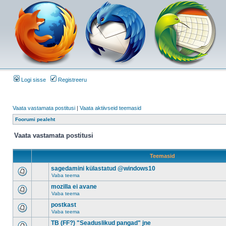
Logi sisse
Registreeru
Vaata vastamata postitusi
|
Vaata aktiivseid teemasid
Foorumi pealeht
Vaata vastamata postitusi
Teemasid
sagedamini külastatud @windows10
Vaba teema
mozilla ei avane
Vaba teema
postkast
Vaba teema
TB (FF?) "Seaduslikud pangad" jne