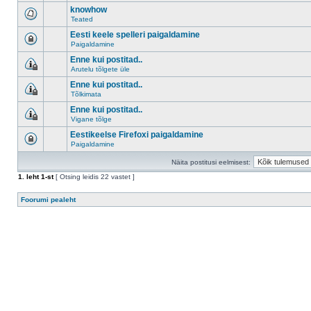
knowhow
Teated
Eesti keele spelleri paigaldamine
Paigaldamine
Enne kui postitad..
Arutelu tõlgete üle
Enne kui postitad..
Tõlkimata
Enne kui postitad..
Vigane tõlge
Eestikeelse Firefoxi paigaldamine
Paigaldamine
Näita postitusi eelmisest:
1
. leht
1
-st
[ Otsing leidis 22 vastet ]
Foorumi pealeht