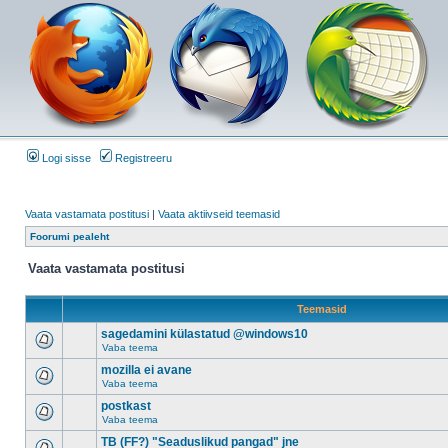
Logi sisse
Registreeru
Vaata vastamata postitusi
|
Vaata aktiivseid teemasid
Foorumi pealeht
Vaata vastamata postitusi
Teemasid
sagedamini külastatud @windows10
Vaba teema
mozilla ei avane
Vaba teema
postkast
Vaba teema
TB (FF?) "Seaduslikud pangad" jne