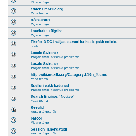
Vigane tõlge
addons.mozilla.org
Vaba teema
Hõlbsustus
Vigane tõlge
Laaditake külgribal
Vigane tõlge
Firefox 3 RC1 väljas, samuti ka keele pakk sellele.
Teated
Locale Switcher
Paigaldamisel tekkinud probleemid
Locale Switcher
Paigaldamisel tekkinud probleemid
http://wiki.mozilla.org/Category:L10n_Teams
Vaba teema
Spelleri pakk kadunud
Paigaldamisel tekkinud probleemid
Search Engines "Neti.ee"
Vaba teema
Reeglid
Arutelu tõlgete üle
parool
Vigane tõlge
Session [lahendatud]
Arutelu tõlgete üle