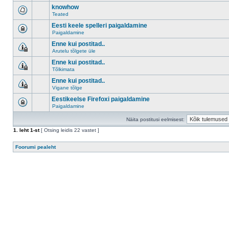
knowhow
Teated
Eesti keele spelleri paigaldamine
Paigaldamine
Enne kui postitad..
Arutelu tõlgete üle
Enne kui postitad..
Tõlkimata
Enne kui postitad..
Vigane tõlge
Eestikeelse Firefoxi paigaldamine
Paigaldamine
Näita postitusi eelmisest:
1
. leht
1
-st
[ Otsing leidis 22 vastet ]
Foorumi pealeht