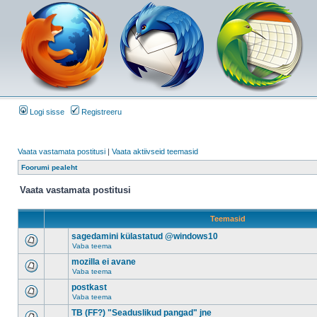
Logi sisse
Registreeru
Vaata vastamata postitusi
|
Vaata aktiivseid teemasid
Foorumi pealeht
Vaata vastamata postitusi
Teemasid
sagedamini külastatud @windows10
Vaba teema
mozilla ei avane
Vaba teema
postkast
Vaba teema
TB (FF?) "Seaduslikud pangad" jne