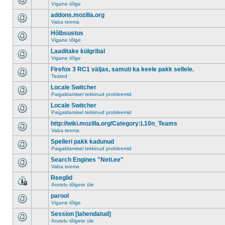
Vigane tõlge
addons.mozilla.org
Vaba teema
Hõlbsustus
Vigane tõlge
Laaditake külgribal
Vigane tõlge
Firefox 3 RC1 väljas, samuti ka keele pakk sellele.
Teated
Locale Switcher
Paigaldamisel tekkinud probleemid
Locale Switcher
Paigaldamisel tekkinud probleemid
http://wiki.mozilla.org/Category:L10n_Teams
Vaba teema
Spelleri pakk kadunud
Paigaldamisel tekkinud probleemid
Search Engines "Neti.ee"
Vaba teema
Reeglid
Arutelu tõlgete üle
parool
Vigane tõlge
Session [lahendatud]
Arutelu tõlgete üle