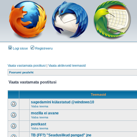
Logi sisse
Registreeru
Vaata vastamata postitusi
|
Vaata aktiivseid teemasid
Foorumi pealeht
Vaata vastamata postitusi
Teemasid
sagedamini külastatud @windows10
Vaba teema
mozilla ei avane
Vaba teema
postkast
Vaba teema
TB (FF?) "Seaduslikud pangad" jne