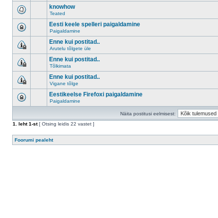
knowhow
Teated
Eesti keele spelleri paigaldamine
Paigaldamine
Enne kui postitad..
Arutelu tõlgete üle
Enne kui postitad..
Tõlkimata
Enne kui postitad..
Vigane tõlge
Eestikeelse Firefoxi paigaldamine
Paigaldamine
Näita postitusi eelmisest:
1
. leht
1
-st
[ Otsing leidis 22 vastet ]
Foorumi pealeht