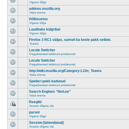
Vigane tõlge
addons.mozilla.org
Vaba teema
Hõlbsustus
Vigane tõlge
Laaditake külgribal
Vigane tõlge
Firefox 3 RC1 väljas, samuti ka keele pakk sellele.
Teated
Locale Switcher
Paigaldamisel tekkinud probleemid
Locale Switcher
Paigaldamisel tekkinud probleemid
http://wiki.mozilla.org/Category:L10n_Teams
Vaba teema
Spelleri pakk kadunud
Paigaldamisel tekkinud probleemid
Search Engines "Neti.ee"
Vaba teema
Reeglid
Arutelu tõlgete üle
parool
Vigane tõlge
Session [lahendatud]
Arutelu tõlgete üle