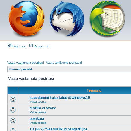
Logi sisse
Registreeru
Vaata vastamata postitusi
|
Vaata aktiivseid teemasid
Foorumi pealeht
Vaata vastamata postitusi
Teemasid
sagedamini külastatud @windows10
Vaba teema
mozilla ei avane
Vaba teema
postkast
Vaba teema
TB (FF?) "Seaduslikud pangad" jne