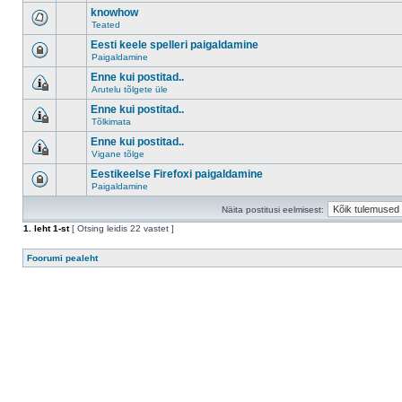
knowhow
Teated
Eesti keele spelleri paigaldamine
Paigaldamine
Enne kui postitad..
Arutelu tõlgete üle
Enne kui postitad..
Tõlkimata
Enne kui postitad..
Vigane tõlge
Eestikeelse Firefoxi paigaldamine
Paigaldamine
Näita postitusi eelmisest:
1
. leht
1
-st
[ Otsing leidis 22 vastet ]
Foorumi pealeht