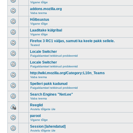
Vigane tõlge
addons.mozilla.org
Vaba teema
Hõlbsustus
Vigane tõlge
Laaditake külgribal
Vigane tõlge
Firefox 3 RC1 väljas, samuti ka keele pakk sellele.
Teated
Locale Switcher
Paigaldamisel tekkinud probleemid
Locale Switcher
Paigaldamisel tekkinud probleemid
http://wiki.mozilla.org/Category:L10n_Teams
Vaba teema
Spelleri pakk kadunud
Paigaldamisel tekkinud probleemid
Search Engines "Neti.ee"
Vaba teema
Reeglid
Arutelu tõlgete üle
parool
Vigane tõlge
Session [lahendatud]
Arutelu tõlgete üle