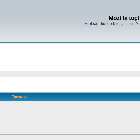
Mozilla tug
Firefoxi, Thunderbirdi ja teiste M
Teemasid