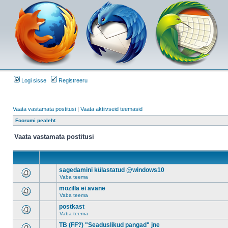
Logi sisse
Registreeru
Vaata vastamata postitusi
|
Vaata aktiivseid teemasid
Foorumi pealeht
Vaata vastamata postitusi
sagedamini külastatud @windows10
Vaba teema
mozilla ei avane
Vaba teema
postkast
Vaba teema
TB (FF?) "Seaduslikud pangad" jne