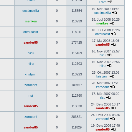
Träm
0
115024
Träm
19. Mär 2009 14:46
eestimozilla
0
115554
eestimozilla
18. Juul 2008 10:25
merikes
0
113939
merikes
10. Juul 2008 15:26
enthusiast
0
118011
enthusiast
17. Mai 2008 16:06
sander85
0
177425
sander85
16. Nov 2007 22:57
hiiru
0
115169
hiiru
16. Nov 2007 22:56
hiiru
0
112703
hiiru
25. Okt 2007 13:08
kristjan_
0
113223
kristjan_
28. Mär 2007 17:20
zeroconf
0
109467
zeroconf
17. Mär 2007 00:20
rist
0
112760
rist
24. Dets 2006 13:17
sander85
0
113630
sander85
24. Dets 2006 08:36
zeroconf
0
203821
zeroconf
19. Dets 2006 17:49
sander85
0
111829
sander85