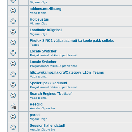
Vigane tõlge
addons.mozilla.org
Vaba teema
Hõlbsustus
Vigane tõlge
Laaditake külgribal
Vigane tõlge
Firefox 3 RC1 väljas, samuti ka keele pakk sellele.
Teated
Locale Switcher
Paigaldamisel tekkinud probleemid
Locale Switcher
Paigaldamisel tekkinud probleemid
http://wiki.mozilla.org/Category:L10n_Teams
Vaba teema
Spelleri pakk kadunud
Paigaldamisel tekkinud probleemid
Search Engines "Neti.ee"
Vaba teema
Reeglid
Arutelu tõlgete üle
parool
Vigane tõlge
Session [lahendatud]
Arutelu tõlgete üle