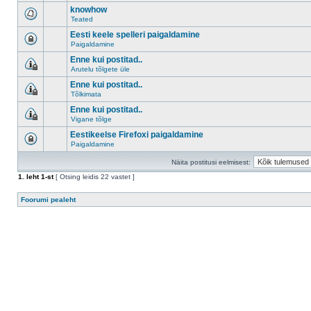
knowhow
Teated
Eesti keele spelleri paigaldamine
Paigaldamine
Enne kui postitad..
Arutelu tõlgete üle
Enne kui postitad..
Tõlkimata
Enne kui postitad..
Vigane tõlge
Eestikeelse Firefoxi paigaldamine
Paigaldamine
Näita postitusi eelmisest:
1
. leht
1
-st
[ Otsing leidis 22 vastet ]
Foorumi pealeht