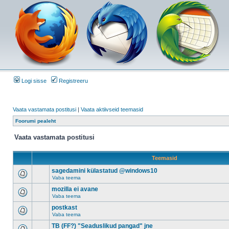
Logi sisse
Registreeru
Vaata vastamata postitusi
|
Vaata aktiivseid teemasid
Foorumi pealeht
Vaata vastamata postitusi
Teemasid
sagedamini külastatud @windows10
Vaba teema
mozilla ei avane
Vaba teema
postkast
Vaba teema
TB (FF?) "Seaduslikud pangad" jne