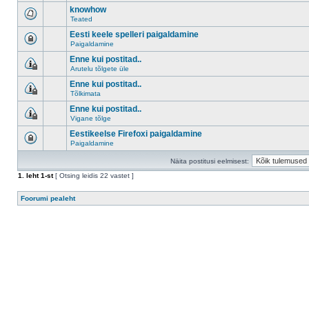
knowhow
Teated
Eesti keele spelleri paigaldamine
Paigaldamine
Enne kui postitad..
Arutelu tõlgete üle
Enne kui postitad..
Tõlkimata
Enne kui postitad..
Vigane tõlge
Eestikeelse Firefoxi paigaldamine
Paigaldamine
Näita postitusi eelmisest:
1
. leht
1
-st
[ Otsing leidis 22 vastet ]
Foorumi pealeht