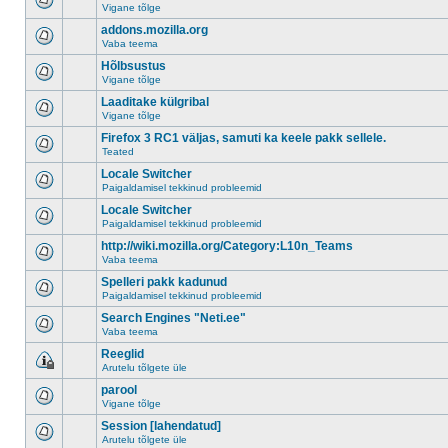
Vigane tõlge
addons.mozilla.org
Vaba teema
Hõlbsustus
Vigane tõlge
Laaditake külgribal
Vigane tõlge
Firefox 3 RC1 väljas, samuti ka keele pakk sellele.
Teated
Locale Switcher
Paigaldamisel tekkinud probleemid
Locale Switcher
Paigaldamisel tekkinud probleemid
http://wiki.mozilla.org/Category:L10n_Teams
Vaba teema
Spelleri pakk kadunud
Paigaldamisel tekkinud probleemid
Search Engines "Neti.ee"
Vaba teema
Reeglid
Arutelu tõlgete üle
parool
Vigane tõlge
Session [lahendatud]
Arutelu tõlgete üle