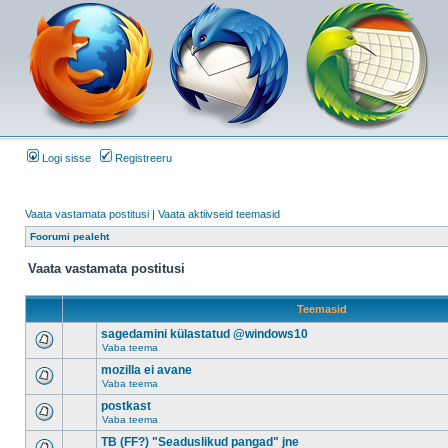
Logi sisse
Registreeru
Vaata vastamata postitusi
|
Vaata aktiivseid teemasid
Foorumi pealeht
Vaata vastamata postitusi
Teemasid
sagedamini külastatud @windows10
Vaba teema
mozilla ei avane
Vaba teema
postkast
Vaba teema
TB (FF?) "Seaduslikud pangad" jne