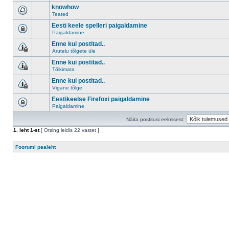
knowhow
Teated
Eesti keele spelleri paigaldamine
Paigaldamine
Enne kui postitad..
Arutelu tõlgete üle
Enne kui postitad..
Tõlkimata
Enne kui postitad..
Vigane tõlge
Eestikeelse Firefoxi paigaldamine
Paigaldamine
Näita postitusi eelmisest:
1
. leht
1
-st
[ Otsing leidis 22 vastet ]
Foorumi pealeht