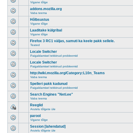
Vigane tõlge
addons.mozilla.org
Vaba teema
Hõlbsustus
Vigane tõlge
Laaditake külgribal
Vigane tõlge
Firefox 3 RC1 väljas, samuti ka keele pakk sellele.
Teated
Locale Switcher
Paigaldamisel tekkinud probleemid
Locale Switcher
Paigaldamisel tekkinud probleemid
http://wiki.mozilla.org/Category:L10n_Teams
Vaba teema
Spelleri pakk kadunud
Paigaldamisel tekkinud probleemid
Search Engines "Neti.ee"
Vaba teema
Reeglid
Arutelu tõlgete üle
parool
Vigane tõlge
Session [lahendatud]
Arutelu tõlgete üle