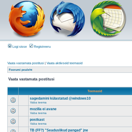
Logi sisse
Registreeru
Vaata vastamata postitusi
|
Vaata aktiivseid teemasid
Foorumi pealeht
Vaata vastamata postitusi
Teemasid
sagedamini külastatud @windows10
Vaba teema
mozilla ei avane
Vaba teema
postkast
Vaba teema
TB (FF?) "Seaduslikud pangad" jne