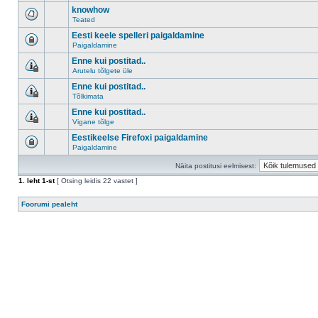
knowhow
Teated
Eesti keele spelleri paigaldamine
Paigaldamine
Enne kui postitad..
Arutelu tõlgete üle
Enne kui postitad..
Tõlkimata
Enne kui postitad..
Vigane tõlge
Eestikeelse Firefoxi paigaldamine
Paigaldamine
Näita postitusi eelmisest:
1
. leht
1
-st
[ Otsing leidis 22 vastet ]
Foorumi pealeht