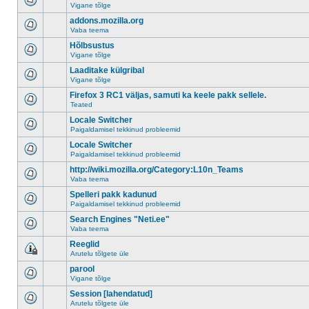
Vigane tõlge
addons.mozilla.org
Vaba teema
Hõlbsustus
Vigane tõlge
Laaditake külgribal
Vigane tõlge
Firefox 3 RC1 väljas, samuti ka keele pakk sellele.
Teated
Locale Switcher
Paigaldamisel tekkinud probleemid
Locale Switcher
Paigaldamisel tekkinud probleemid
http://wiki.mozilla.org/Category:L10n_Teams
Vaba teema
Spelleri pakk kadunud
Paigaldamisel tekkinud probleemid
Search Engines "Neti.ee"
Vaba teema
Reeglid
Arutelu tõlgete üle
parool
Vigane tõlge
Session [lahendatud]
Arutelu tõlgete üle