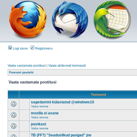
Logi sisse
Registreeru
Vaata vastamata postitusi
|
Vaata aktiivseid teemasid
Foorumi pealeht
Vaata vastamata postitusi
Teemasid
sagedamini külastatud @windows10
Vaba teema
mozilla ei avane
Vaba teema
postkast
Vaba teema
TB (FF?) "Seaduslikud pangad" jne