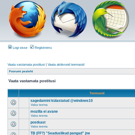
Logi sisse
Registreeru
Vaata vastamata postitusi
|
Vaata aktiivseid teemasid
Foorumi pealeht
Vaata vastamata postitusi
Teemasid
sagedamini külastatud @windows10
Vaba teema
mozilla ei avane
Vaba teema
postkast
Vaba teema
TB (FF?) "Seaduslikud pangad" jne