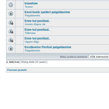
knowhow
Teated
Eesti keele spelleri paigaldamine
Paigaldamine
Enne kui postitad..
Arutelu tõlgete üle
Enne kui postitad..
Tõlkimata
Enne kui postitad..
Vigane tõlge
Eestikeelse Firefoxi paigaldamine
Paigaldamine
Näita postitusi eelmisest:
1
. leht
1
-st
[ Otsing leidis 22 vastet ]
Foorumi pealeht