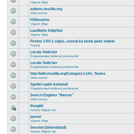
Vigane tõlge
addons.mozilla.org
Vaba teema
Hõlbsustus
Vigane tõlge
Laaditake külgribal
Vigane tõlge
Firefox 3 RC1 väljas, samuti ka keele pakk sellele.
Teated
Locale Switcher
Paigaldamisel tekkinud probleemid
Locale Switcher
Paigaldamisel tekkinud probleemid
http://wiki.mozilla.org/Category:L10n_Teams
Vaba teema
Spelleri pakk kadunud
Paigaldamisel tekkinud probleemid
Search Engines "Neti.ee"
Vaba teema
Reeglid
Arutelu tõlgete üle
parool
Vigane tõlge
Session [lahendatud]
Arutelu tõlgete üle