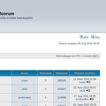
ifoorum
ozilla toodete kasutajatele
KKK
Otsi
Tänane kuupäev 06. Aug 2026 06:30
Kõik kellaajad on UTC + 2 tundi [
DST
]
Autor
Vastuseid
Vaatamisi
Viimane postitus
11. Dets 2019 11:30
suwa
0
148149
suwa
02. Nov 2013 00:07
ylli16
0
115827
ylli16
27. Aug 2011 19:29
poolveeline
0
114098
poolveeline
06. Jaan 2011 06:26