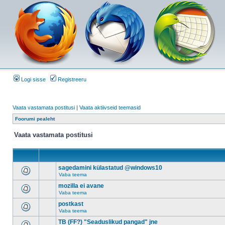
Logi sisse
Registreeru
Vaata vastamata postitusi
|
Vaata aktiivseid teemasid
Foorumi pealeht
Vaata vastamata postitusi
sagedamini külastatud @windows10
Vaba teema
mozilla ei avane
Vaba teema
postkast
Vaba teema
TB (FF?) "Seaduslikud pangad" jne