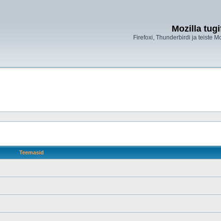
Mozilla tug
Firefoxi, Thunderbirdi ja teiste M
Teemasid