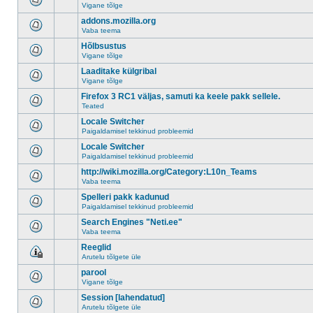
Vigane tõlge
addons.mozilla.org
Vaba teema
Hõlbsustus
Vigane tõlge
Laaditake külgribal
Vigane tõlge
Firefox 3 RC1 väljas, samuti ka keele pakk sellele.
Teated
Locale Switcher
Paigaldamisel tekkinud probleemid
Locale Switcher
Paigaldamisel tekkinud probleemid
http://wiki.mozilla.org/Category:L10n_Teams
Vaba teema
Spelleri pakk kadunud
Paigaldamisel tekkinud probleemid
Search Engines "Neti.ee"
Vaba teema
Reeglid
Arutelu tõlgete üle
parool
Vigane tõlge
Session [lahendatud]
Arutelu tõlgete üle