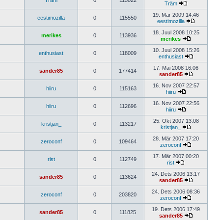
Träm
0
115022
Träm
19. Mär 2009 14:46
eestimozilla
0
115550
eestimozilla
18. Juul 2008 10:25
merikes
0
113936
merikes
10. Juul 2008 15:26
enthusiast
0
118009
enthusiast
17. Mai 2008 16:06
sander85
0
177414
sander85
16. Nov 2007 22:57
hiiru
0
115163
hiiru
16. Nov 2007 22:56
hiiru
0
112696
hiiru
25. Okt 2007 13:08
kristjan_
0
113217
kristjan_
28. Mär 2007 17:20
zeroconf
0
109464
zeroconf
17. Mär 2007 00:20
rist
0
112749
rist
24. Dets 2006 13:17
sander85
0
113624
sander85
24. Dets 2006 08:36
zeroconf
0
203820
zeroconf
19. Dets 2006 17:49
sander85
0
111825
sander85