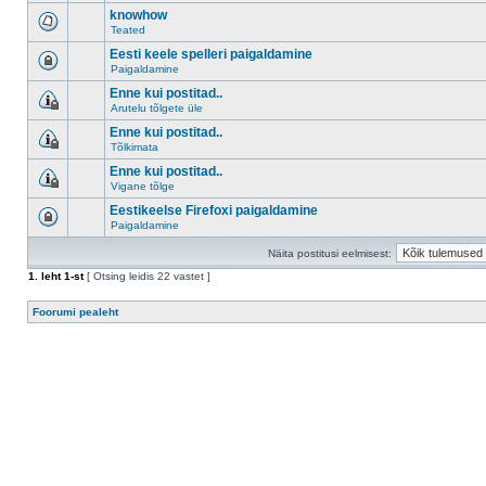
knowhow
Teated
Eesti keele spelleri paigaldamine
Paigaldamine
Enne kui postitad..
Arutelu tõlgete üle
Enne kui postitad..
Tõlkimata
Enne kui postitad..
Vigane tõlge
Eestikeelse Firefoxi paigaldamine
Paigaldamine
Näita postitusi eelmisest:
1
. leht
1
-st
[ Otsing leidis 22 vastet ]
Foorumi pealeht