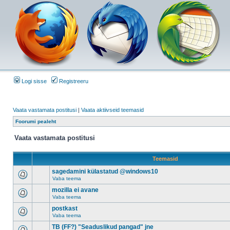
Logi sisse
Registreeru
Vaata vastamata postitusi
|
Vaata aktiivseid teemasid
Foorumi pealeht
Vaata vastamata postitusi
Teemasid
sagedamini külastatud @windows10
Vaba teema
mozilla ei avane
Vaba teema
postkast
Vaba teema
TB (FF?) "Seaduslikud pangad" jne