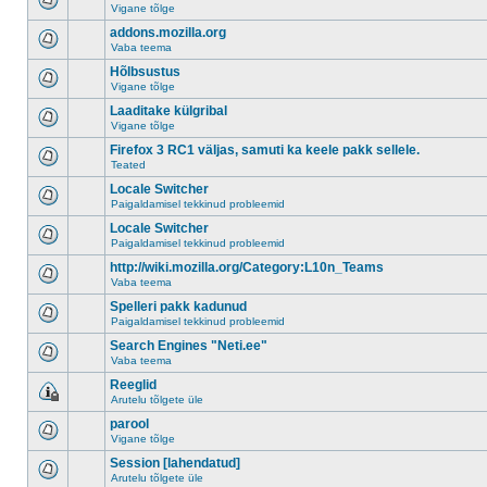
Vigane tõlge
addons.mozilla.org
Vaba teema
Hõlbsustus
Vigane tõlge
Laaditake külgribal
Vigane tõlge
Firefox 3 RC1 väljas, samuti ka keele pakk sellele.
Teated
Locale Switcher
Paigaldamisel tekkinud probleemid
Locale Switcher
Paigaldamisel tekkinud probleemid
http://wiki.mozilla.org/Category:L10n_Teams
Vaba teema
Spelleri pakk kadunud
Paigaldamisel tekkinud probleemid
Search Engines "Neti.ee"
Vaba teema
Reeglid
Arutelu tõlgete üle
parool
Vigane tõlge
Session [lahendatud]
Arutelu tõlgete üle