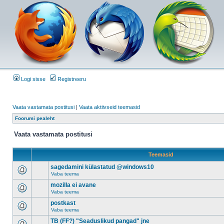
Logi sisse
Registreeru
Vaata vastamata postitusi
|
Vaata aktiivseid teemasid
Foorumi pealeht
Vaata vastamata postitusi
Teemasid
sagedamini külastatud @windows10
Vaba teema
mozilla ei avane
Vaba teema
postkast
Vaba teema
TB (FF?) "Seaduslikud pangad" jne