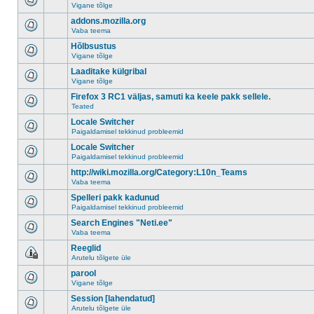
Vigane tõlge
addons.mozilla.org
Vaba teema
Hõlbsustus
Vigane tõlge
Laaditake külgribal
Vigane tõlge
Firefox 3 RC1 väljas, samuti ka keele pakk sellele.
Teated
Locale Switcher
Paigaldamisel tekkinud probleemid
Locale Switcher
Paigaldamisel tekkinud probleemid
http://wiki.mozilla.org/Category:L10n_Teams
Vaba teema
Spelleri pakk kadunud
Paigaldamisel tekkinud probleemid
Search Engines "Neti.ee"
Vaba teema
Reeglid
Arutelu tõlgete üle
parool
Vigane tõlge
Session [lahendatud]
Arutelu tõlgete üle