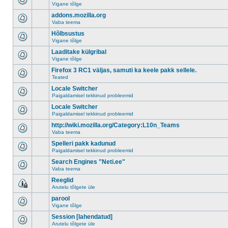
Vigane tõlge
addons.mozilla.org
Vaba teema
Hõlbsustus
Vigane tõlge
Laaditake külgribal
Vigane tõlge
Firefox 3 RC1 väljas, samuti ka keele pakk sellele.
Teated
Locale Switcher
Paigaldamisel tekkinud probleemid
Locale Switcher
Paigaldamisel tekkinud probleemid
http://wiki.mozilla.org/Category:L10n_Teams
Vaba teema
Spelleri pakk kadunud
Paigaldamisel tekkinud probleemid
Search Engines "Neti.ee"
Vaba teema
Reeglid
Arutelu tõlgete üle
parool
Vigane tõlge
Session [lahendatud]
Arutelu tõlgete üle