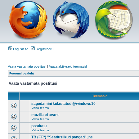
Logi sisse
Registreeru
Vaata vastamata postitusi
|
Vaata aktiivseid teemasid
Foorumi pealeht
Vaata vastamata postitusi
Teemasid
sagedamini külastatud @windows10
Vaba teema
mozilla ei avane
Vaba teema
postkast
Vaba teema
TB (FF?) "Seaduslikud pangad" jne