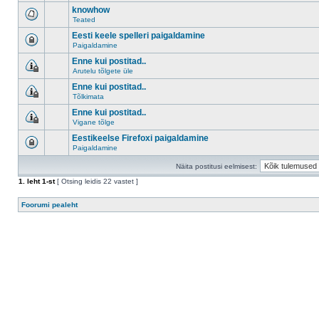
knowhow
Teated
Eesti keele spelleri paigaldamine
Paigaldamine
Enne kui postitad..
Arutelu tõlgete üle
Enne kui postitad..
Tõlkimata
Enne kui postitad..
Vigane tõlge
Eestikeelse Firefoxi paigaldamine
Paigaldamine
Näita postitusi eelmisest:
1
. leht
1
-st
[ Otsing leidis 22 vastet ]
Foorumi pealeht