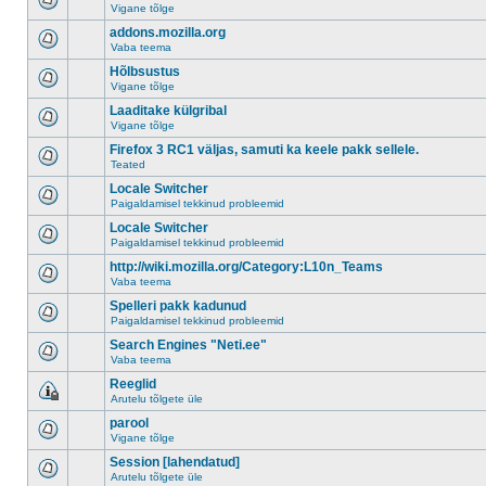
Vigane tõlge
addons.mozilla.org
Vaba teema
Hõlbsustus
Vigane tõlge
Laaditake külgribal
Vigane tõlge
Firefox 3 RC1 väljas, samuti ka keele pakk sellele.
Teated
Locale Switcher
Paigaldamisel tekkinud probleemid
Locale Switcher
Paigaldamisel tekkinud probleemid
http://wiki.mozilla.org/Category:L10n_Teams
Vaba teema
Spelleri pakk kadunud
Paigaldamisel tekkinud probleemid
Search Engines "Neti.ee"
Vaba teema
Reeglid
Arutelu tõlgete üle
parool
Vigane tõlge
Session [lahendatud]
Arutelu tõlgete üle