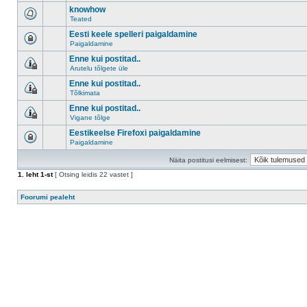
knowhow
Teated
Eesti keele spelleri paigaldamine
Paigaldamine
Enne kui postitad..
Arutelu tõlgete üle
Enne kui postitad..
Tõlkimata
Enne kui postitad..
Vigane tõlge
Eestikeelse Firefoxi paigaldamine
Paigaldamine
Näita postitusi eelmisest:
1
. leht
1
-st
[ Otsing leidis 22 vastet ]
Foorumi pealeht