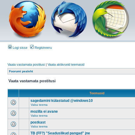
Logi sisse
Registreeru
Vaata vastamata postitusi
|
Vaata aktiivseid teemasid
Foorumi pealeht
Vaata vastamata postitusi
Teemasid
sagedamini külastatud @windows10
Vaba teema
mozilla ei avane
Vaba teema
postkast
Vaba teema
TB (FF?) "Seaduslikud pangad" jne