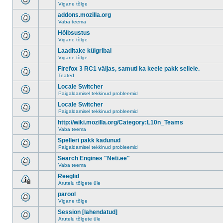
Vigane tõlge
addons.mozilla.org
Vaba teema
Hõlbsustus
Vigane tõlge
Laaditake külgribal
Vigane tõlge
Firefox 3 RC1 väljas, samuti ka keele pakk sellele.
Teated
Locale Switcher
Paigaldamisel tekkinud probleemid
Locale Switcher
Paigaldamisel tekkinud probleemid
http://wiki.mozilla.org/Category:L10n_Teams
Vaba teema
Spelleri pakk kadunud
Paigaldamisel tekkinud probleemid
Search Engines "Neti.ee"
Vaba teema
Reeglid
Arutelu tõlgete üle
parool
Vigane tõlge
Session [lahendatud]
Arutelu tõlgete üle