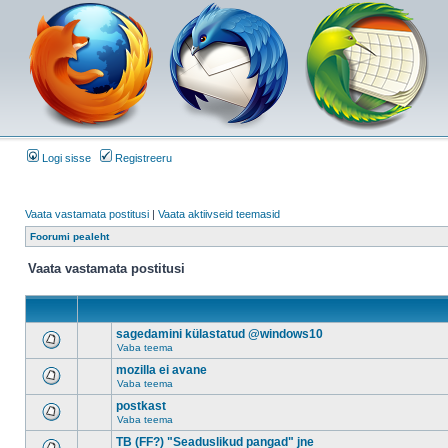
Logi sisse
Registreeru
Vaata vastamata postitusi
|
Vaata aktiivseid teemasid
Foorumi pealeht
Vaata vastamata postitusi
sagedamini külastatud @windows10
Vaba teema
mozilla ei avane
Vaba teema
postkast
Vaba teema
TB (FF?) "Seaduslikud pangad" jne