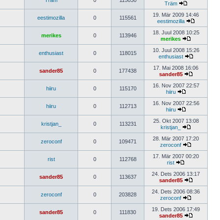
Träm
0
115030
Träm
19. Mär 2009 14:46
eestimozilla
0
115561
eestimozilla
18. Juul 2008 10:25
merikes
0
113946
merikes
10. Juul 2008 15:26
enthusiast
0
118015
enthusiast
17. Mai 2008 16:06
sander85
0
177438
sander85
16. Nov 2007 22:57
hiiru
0
115170
hiiru
16. Nov 2007 22:56
hiiru
0
112713
hiiru
25. Okt 2007 13:08
kristjan_
0
113231
kristjan_
28. Mär 2007 17:20
zeroconf
0
109471
zeroconf
17. Mär 2007 00:20
rist
0
112768
rist
24. Dets 2006 13:17
sander85
0
113637
sander85
24. Dets 2006 08:36
zeroconf
0
203828
zeroconf
19. Dets 2006 17:49
sander85
0
111830
sander85