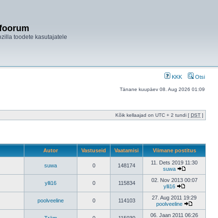
ifoorum
ozilla toodete kasutajatele
KKK
Otsi
Tänane kuupäev 08. Aug 2026 01:09
Kõik kellaajad on UTC + 2 tundi [
DST
]
Autor
Vastuseid
Vaatamisi
Viimane postitus
11. Dets 2019 11:30
suwa
0
148174
suwa
02. Nov 2013 00:07
ylli16
0
115834
ylli16
27. Aug 2011 19:29
poolveeline
0
114103
poolveeline
06. Jaan 2011 06:26