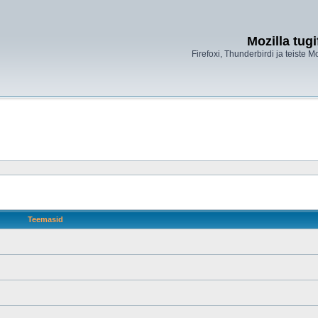
Mozilla tug
Firefoxi, Thunderbirdi ja teiste M
Teemasid