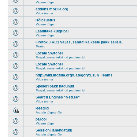
Vigane tõlge
addons.mozilla.org
Vaba teema
Hõlbsustus
Vigane tõlge
Laaditake külgribal
Vigane tõlge
Firefox 3 RC1 väljas, samuti ka keele pakk sellele.
Teated
Locale Switcher
Paigaldamisel tekkinud probleemid
Locale Switcher
Paigaldamisel tekkinud probleemid
http://wiki.mozilla.org/Category:L10n_Teams
Vaba teema
Spelleri pakk kadunud
Paigaldamisel tekkinud probleemid
Search Engines "Neti.ee"
Vaba teema
Reeglid
Arutelu tõlgete üle
parool
Vigane tõlge
Session [lahendatud]
Arutelu tõlgete üle