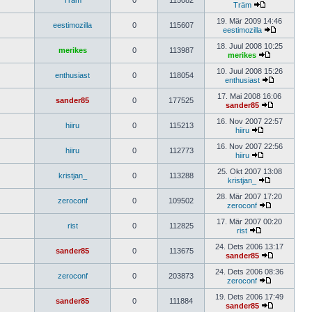
Träm
0
115082
Träm
19. Mär 2009 14:46
eestimozilla
0
115607
eestimozilla
18. Juul 2008 10:25
merikes
0
113987
merikes
10. Juul 2008 15:26
enthusiast
0
118054
enthusiast
17. Mai 2008 16:06
sander85
0
177525
sander85
16. Nov 2007 22:57
hiiru
0
115213
hiiru
16. Nov 2007 22:56
hiiru
0
112773
hiiru
25. Okt 2007 13:08
kristjan_
0
113288
kristjan_
28. Mär 2007 17:20
zeroconf
0
109502
zeroconf
17. Mär 2007 00:20
rist
0
112825
rist
24. Dets 2006 13:17
sander85
0
113675
sander85
24. Dets 2006 08:36
zeroconf
0
203873
zeroconf
19. Dets 2006 17:49
sander85
0
111884
sander85