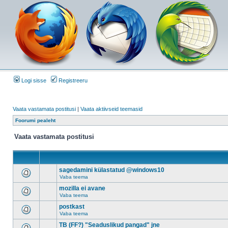
Logi sisse
Registreeru
Vaata vastamata postitusi
|
Vaata aktiivseid teemasid
Foorumi pealeht
Vaata vastamata postitusi
sagedamini külastatud @windows10
Vaba teema
mozilla ei avane
Vaba teema
postkast
Vaba teema
TB (FF?) "Seaduslikud pangad" jne