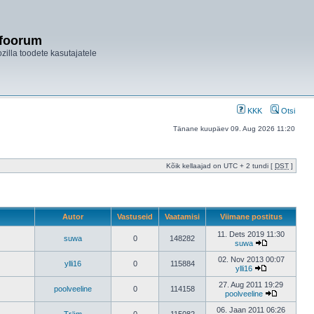
ifoorum
ozilla toodete kasutajatele
KKK
Otsi
Tänane kuupäev 09. Aug 2026 11:20
Kõik kellaajad on UTC + 2 tundi [
DST
]
Autor
Vastuseid
Vaatamisi
Viimane postitus
11. Dets 2019 11:30
suwa
0
148282
suwa
02. Nov 2013 00:07
ylli16
0
115884
ylli16
27. Aug 2011 19:29
poolveeline
0
114158
poolveeline
06. Jaan 2011 06:26