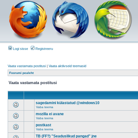
Logi sisse
Registreeru
Vaata vastamata postitusi
|
Vaata aktiivseid teemasid
Foorumi pealeht
Vaata vastamata postitusi
sagedamini külastatud @windows10
Vaba teema
mozilla ei avane
Vaba teema
postkast
Vaba teema
TB (FF?) "Seaduslikud pangad" jne