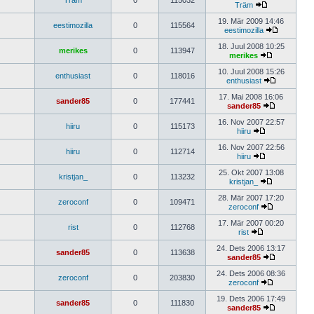
Träm
0
115032
Träm
19. Mär 2009 14:46
eestimozilla
0
115564
eestimozilla
18. Juul 2008 10:25
merikes
0
113947
merikes
10. Juul 2008 15:26
enthusiast
0
118016
enthusiast
17. Mai 2008 16:06
sander85
0
177441
sander85
16. Nov 2007 22:57
hiiru
0
115173
hiiru
16. Nov 2007 22:56
hiiru
0
112714
hiiru
25. Okt 2007 13:08
kristjan_
0
113232
kristjan_
28. Mär 2007 17:20
zeroconf
0
109471
zeroconf
17. Mär 2007 00:20
rist
0
112768
rist
24. Dets 2006 13:17
sander85
0
113638
sander85
24. Dets 2006 08:36
zeroconf
0
203830
zeroconf
19. Dets 2006 17:49
sander85
0
111830
sander85