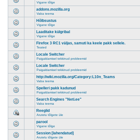
Vigane tõlge
addons.mozilla.org
Vaba teema
Hõlbsustus
Vigane tõlge
Laaditake külgribal
Vigane tõlge
Firefox 3 RC1 väljas, samuti ka keele pakk sellele.
Teated
Locale Switcher
Paigaldamisel tekkinud probleemid
Locale Switcher
Paigaldamisel tekkinud probleemid
http://wiki.mozilla.org/Category:L10n_Teams
Vaba teema
Spelleri pakk kadunud
Paigaldamisel tekkinud probleemid
Search Engines "Neti.ee"
Vaba teema
Reeglid
Arutelu tõlgete üle
parool
Vigane tõlge
Session [lahendatud]
Arutelu tõlgete üle