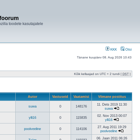
ifoorum
ozilla toodete kasutajatele
KKK
Otsi
Tänane kuupäev 08. Aug 2026 10:43
Kõik kellaajad on UTC + 2 tundi [
DST
]
Autor
Vastuseid
Vaatamisi
Viimane postitus
11. Dets 2019 11:30
suwa
0
148176
suwa
02. Nov 2013 00:07
ylli16
0
115835
ylli16
27. Aug 2011 19:29
poolveeline
0
114106
poolveeline
06. Jaan 2011 06:26