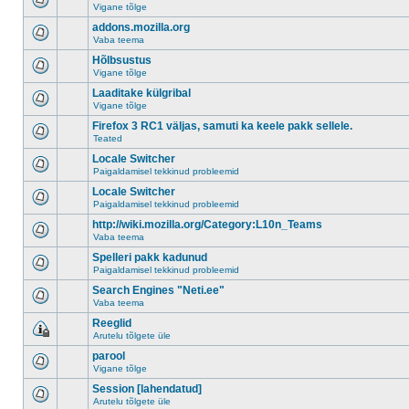
Vigane tõlge
addons.mozilla.org
Vaba teema
Hõlbsustus
Vigane tõlge
Laaditake külgribal
Vigane tõlge
Firefox 3 RC1 väljas, samuti ka keele pakk sellele.
Teated
Locale Switcher
Paigaldamisel tekkinud probleemid
Locale Switcher
Paigaldamisel tekkinud probleemid
http://wiki.mozilla.org/Category:L10n_Teams
Vaba teema
Spelleri pakk kadunud
Paigaldamisel tekkinud probleemid
Search Engines "Neti.ee"
Vaba teema
Reeglid
Arutelu tõlgete üle
parool
Vigane tõlge
Session [lahendatud]
Arutelu tõlgete üle