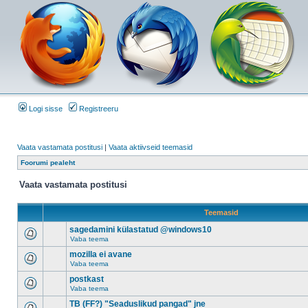
Logi sisse
Registreeru
Vaata vastamata postitusi
|
Vaata aktiivseid teemasid
Foorumi pealeht
Vaata vastamata postitusi
Teemasid
sagedamini külastatud @windows10
Vaba teema
mozilla ei avane
Vaba teema
postkast
Vaba teema
TB (FF?) "Seaduslikud pangad" jne