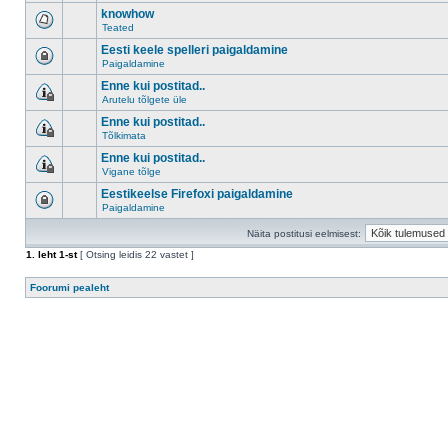
knowhow
Teated
Eesti keele spelleri paigaldamine
Paigaldamine
Enne kui postitad..
Arutelu tõlgete üle
Enne kui postitad..
Tõlkimata
Enne kui postitad..
Vigane tõlge
Eestikeelse Firefoxi paigaldamine
Paigaldamine
Näita postitusi eelmisest:
1
. leht
1
-st
[ Otsing leidis 22 vastet ]
Foorumi pealeht