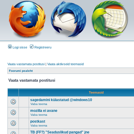
Logi sisse
Registreeru
Vaata vastamata postitusi
|
Vaata aktiivseid teemasid
Foorumi pealeht
Vaata vastamata postitusi
Teemasid
sagedamini külastatud @windows10
Vaba teema
mozilla ei avane
Vaba teema
postkast
Vaba teema
TB (FF?) "Seaduslikud pangad" jne