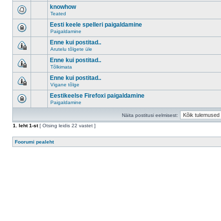
knowhow
Teated
Eesti keele spelleri paigaldamine
Paigaldamine
Enne kui postitad..
Arutelu tõlgete üle
Enne kui postitad..
Tõlkimata
Enne kui postitad..
Vigane tõlge
Eestikeelse Firefoxi paigaldamine
Paigaldamine
Näita postitusi eelmisest:
1
. leht
1
-st
[ Otsing leidis 22 vastet ]
Foorumi pealeht