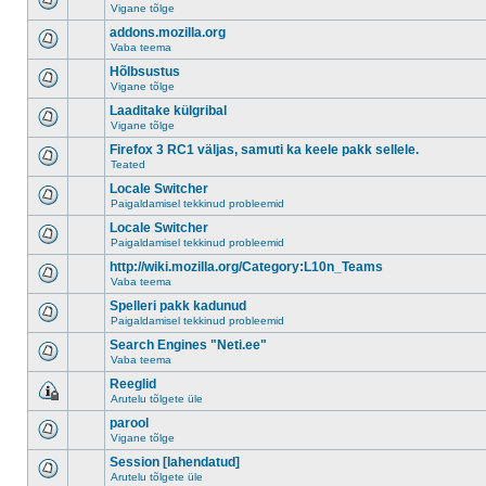
Vigane tõlge
addons.mozilla.org
Vaba teema
Hõlbsustus
Vigane tõlge
Laaditake külgribal
Vigane tõlge
Firefox 3 RC1 väljas, samuti ka keele pakk sellele.
Teated
Locale Switcher
Paigaldamisel tekkinud probleemid
Locale Switcher
Paigaldamisel tekkinud probleemid
http://wiki.mozilla.org/Category:L10n_Teams
Vaba teema
Spelleri pakk kadunud
Paigaldamisel tekkinud probleemid
Search Engines "Neti.ee"
Vaba teema
Reeglid
Arutelu tõlgete üle
parool
Vigane tõlge
Session [lahendatud]
Arutelu tõlgete üle