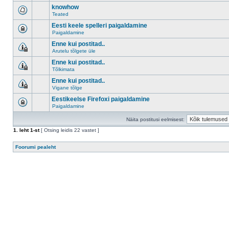
knowhow
Teated
Eesti keele spelleri paigaldamine
Paigaldamine
Enne kui postitad..
Arutelu tõlgete üle
Enne kui postitad..
Tõlkimata
Enne kui postitad..
Vigane tõlge
Eestikeelse Firefoxi paigaldamine
Paigaldamine
Näita postitusi eelmisest:
1
. leht
1
-st
[ Otsing leidis 22 vastet ]
Foorumi pealeht