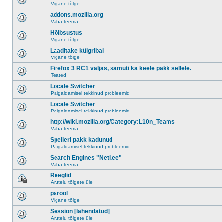
Vigane tõlge
addons.mozilla.org
Vaba teema
Hõlbsustus
Vigane tõlge
Laaditake külgribal
Vigane tõlge
Firefox 3 RC1 väljas, samuti ka keele pakk sellele.
Teated
Locale Switcher
Paigaldamisel tekkinud probleemid
Locale Switcher
Paigaldamisel tekkinud probleemid
http://wiki.mozilla.org/Category:L10n_Teams
Vaba teema
Spelleri pakk kadunud
Paigaldamisel tekkinud probleemid
Search Engines "Neti.ee"
Vaba teema
Reeglid
Arutelu tõlgete üle
parool
Vigane tõlge
Session [lahendatud]
Arutelu tõlgete üle