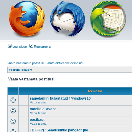
Logi sisse
Registreeru
Vaata vastamata postitusi
|
Vaata aktiivseid teemasid
Foorumi pealeht
Vaata vastamata postitusi
Teemasid
sagedamini külastatud @windows10
Vaba teema
mozilla ei avane
Vaba teema
postkast
Vaba teema
TB (FF?) "Seaduslikud pangad" jne