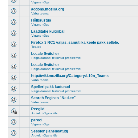
Vigane tõlge
addons.mozilla.org
Vaba teema
Hõlbsustus
Vigane tõlge
Laaditake külgribal
Vigane tõlge
Firefox 3 RC1 väljas, samuti ka keele pakk sellele.
Teated
Locale Switcher
Paigaldamisel tekkinud probleemid
Locale Switcher
Paigaldamisel tekkinud probleemid
http://wiki.mozilla.org/Category:L10n_Teams
Vaba teema
Spelleri pakk kadunud
Paigaldamisel tekkinud probleemid
Search Engines "Neti.ee"
Vaba teema
Reeglid
Arutelu tõlgete üle
parool
Vigane tõlge
Session [lahendatud]
Arutelu tõlgete üle