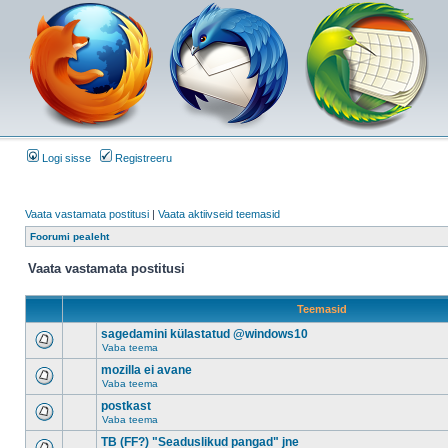
Logi sisse
Registreeru
Vaata vastamata postitusi
|
Vaata aktiivseid teemasid
Foorumi pealeht
Vaata vastamata postitusi
Teemasid
sagedamini külastatud @windows10
Vaba teema
mozilla ei avane
Vaba teema
postkast
Vaba teema
TB (FF?) "Seaduslikud pangad" jne