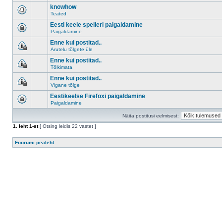
knowhow
Teated
Eesti keele spelleri paigaldamine
Paigaldamine
Enne kui postitad..
Arutelu tõlgete üle
Enne kui postitad..
Tõlkimata
Enne kui postitad..
Vigane tõlge
Eestikeelse Firefoxi paigaldamine
Paigaldamine
Näita postitusi eelmisest:
1
. leht
1
-st
[ Otsing leidis 22 vastet ]
Foorumi pealeht