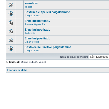
knowhow
Teated
Eesti keele spelleri paigaldamine
Paigaldamine
Enne kui postitad..
Arutelu tõlgete üle
Enne kui postitad..
Tõlkimata
Enne kui postitad..
Vigane tõlge
Eestikeelse Firefoxi paigaldamine
Paigaldamine
Näita postitusi eelmisest:
1
. leht
1
-st
[ Otsing leidis 22 vastet ]
Foorumi pealeht