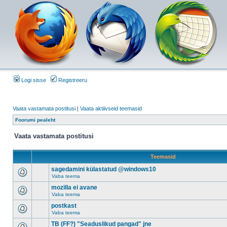
Logi sisse
Registreeru
Vaata vastamata postitusi
|
Vaata aktiivseid teemasid
Foorumi pealeht
Vaata vastamata postitusi
Teemasid
sagedamini külastatud @windows10
Vaba teema
mozilla ei avane
Vaba teema
postkast
Vaba teema
TB (FF?) "Seaduslikud pangad" jne