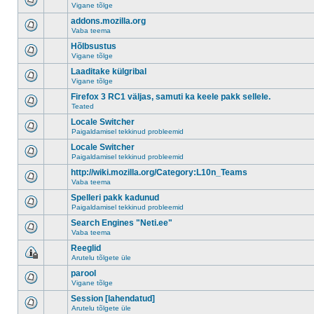
Vigane tõlge
addons.mozilla.org
Vaba teema
Hõlbsustus
Vigane tõlge
Laaditake külgribal
Vigane tõlge
Firefox 3 RC1 väljas, samuti ka keele pakk sellele.
Teated
Locale Switcher
Paigaldamisel tekkinud probleemid
Locale Switcher
Paigaldamisel tekkinud probleemid
http://wiki.mozilla.org/Category:L10n_Teams
Vaba teema
Spelleri pakk kadunud
Paigaldamisel tekkinud probleemid
Search Engines "Neti.ee"
Vaba teema
Reeglid
Arutelu tõlgete üle
parool
Vigane tõlge
Session [lahendatud]
Arutelu tõlgete üle