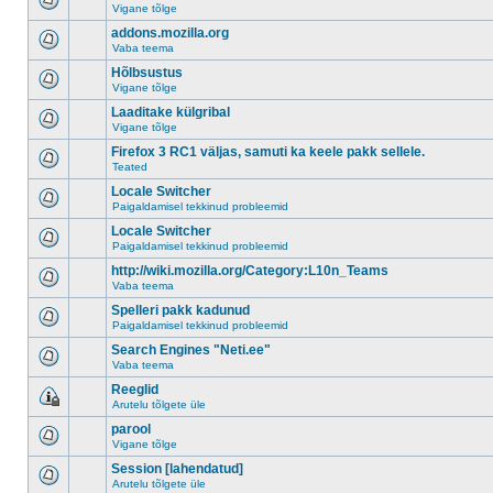
Vigane tõlge
addons.mozilla.org
Vaba teema
Hõlbsustus
Vigane tõlge
Laaditake külgribal
Vigane tõlge
Firefox 3 RC1 väljas, samuti ka keele pakk sellele.
Teated
Locale Switcher
Paigaldamisel tekkinud probleemid
Locale Switcher
Paigaldamisel tekkinud probleemid
http://wiki.mozilla.org/Category:L10n_Teams
Vaba teema
Spelleri pakk kadunud
Paigaldamisel tekkinud probleemid
Search Engines "Neti.ee"
Vaba teema
Reeglid
Arutelu tõlgete üle
parool
Vigane tõlge
Session [lahendatud]
Arutelu tõlgete üle