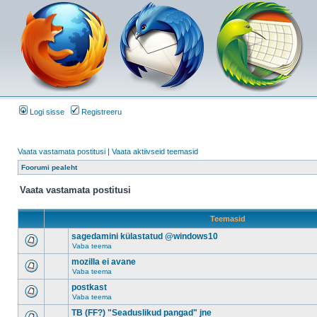
Logi sisse
Registreeru
Vaata vastamata postitusi
|
Vaata aktiivseid teemasid
Foorumi pealeht
Vaata vastamata postitusi
Teemasid
sagedamini külastatud @windows10
Vaba teema
mozilla ei avane
Vaba teema
postkast
Vaba teema
TB (FF?) "Seaduslikud pangad" jne