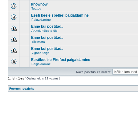
knowhow
Teated
Eesti keele spelleri paigaldamine
Paigaldamine
Enne kui postitad..
Arutelu tõlgete üle
Enne kui postitad..
Tõlkimata
Enne kui postitad..
Vigane tõlge
Eestikeelse Firefoxi paigaldamine
Paigaldamine
Näita postitusi eelmisest:
1
. leht
1
-st
[ Otsing leidis 22 vastet ]
Foorumi pealeht