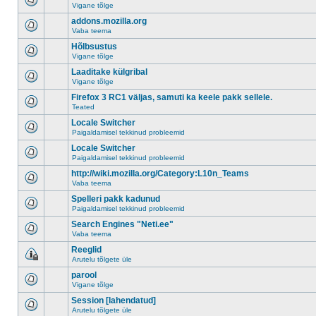
Vigane tõlge
addons.mozilla.org
Vaba teema
Hõlbsustus
Vigane tõlge
Laaditake külgribal
Vigane tõlge
Firefox 3 RC1 väljas, samuti ka keele pakk sellele.
Teated
Locale Switcher
Paigaldamisel tekkinud probleemid
Locale Switcher
Paigaldamisel tekkinud probleemid
http://wiki.mozilla.org/Category:L10n_Teams
Vaba teema
Spelleri pakk kadunud
Paigaldamisel tekkinud probleemid
Search Engines "Neti.ee"
Vaba teema
Reeglid
Arutelu tõlgete üle
parool
Vigane tõlge
Session [lahendatud]
Arutelu tõlgete üle