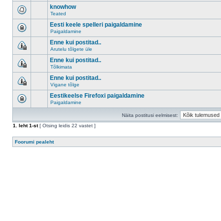
knowhow
Teated
Eesti keele spelleri paigaldamine
Paigaldamine
Enne kui postitad..
Arutelu tõlgete üle
Enne kui postitad..
Tõlkimata
Enne kui postitad..
Vigane tõlge
Eestikeelse Firefoxi paigaldamine
Paigaldamine
Näita postitusi eelmisest:
1
. leht
1
-st
[ Otsing leidis 22 vastet ]
Foorumi pealeht